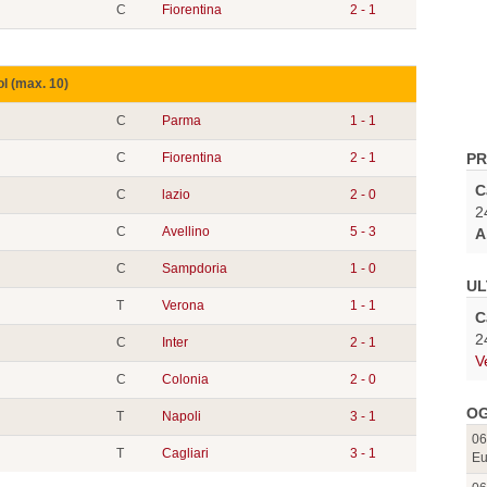
C
Fiorentina
2 - 1
ol (max. 10)
C
Parma
1 - 1
C
Fiorentina
2 - 1
PR
C
C
lazio
2 - 0
2
C
Avellino
5 - 3
A
C
Sampdoria
1 - 0
UL
T
Verona
1 - 1
C
2
C
Inter
2 - 1
V
C
Colonia
2 - 0
OG
T
Napoli
3 - 1
06
T
Cagliari
3 - 1
Eu