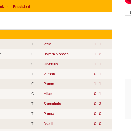
izioni
|
Espulsioni
T
lazio
1 - 1
e
C
Bayern Monaco
1 - 2
C
Juventus
1 - 1
T
Verona
0 - 1
C
Parma
1 - 1
C
Milan
0 - 1
T
Sampdoria
0 - 3
T
Parma
0 - 0
T
Ascoli
0 - 0