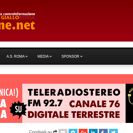
A.S. ROMA
MEDIA
SPONSOR
Condividi su