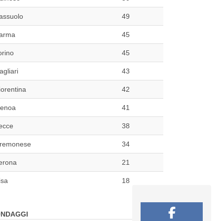
assuolo
49
arma
45
orino
45
agliari
43
iorentina
42
enoa
41
ecce
38
remonese
34
erona
21
isa
18
NDAGGI