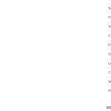
S
P
T
C
F
G
L
C
V
P
SO