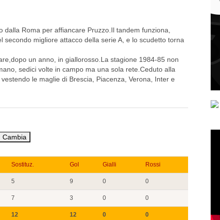
o dalla Roma per affiancare Pruzzo.Il tandem funziona,
del secondo migliore attacco della serie A, e lo scudetto torna
are,dopo un anno, in giallorosso.La stagione 1984-85 non
omano, sedici volte in campo ma una sola rete.Ceduto alla
B vestendo le maglie di Brescia, Piacenza, Verona, Inter e
Sostituz.
Gol
Gialli
Rossi
5
9
0
0
7
3
0
0
12
12
0
0