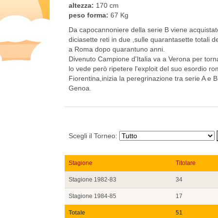
altezza:
170 cm
peso forma:
67 Kg
Da capocannoniere della serie B viene acquistat
diciasette reti in due ,sulle quarantasette totali 
a Roma dopo quarantuno anni.
Divenuto Campione d'Italia va a Verona per torn
lo vede però ripetere l'exploit del suo esordio r
Fiorentina,inizia la peregrinazione tra serie A e 
Genoa.
Scegli il Torneo:
Stagione
Titolare
Stagione 1982-83
34
Stagione 1984-85
17
Totale
51