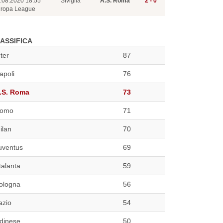
.08.2020 18:55
Siviglia
A.S. Roma
2 - 0
ropa League
ASSIFICA
nter
87
apoli
76
.S. Roma
73
omo
71
ilan
70
uventus
69
talanta
59
ologna
56
azio
54
dinese
50