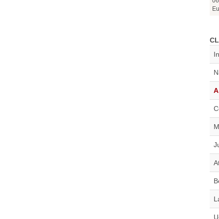
06
Eu
CL
I
N
A
C
M
J
A
B
L
U