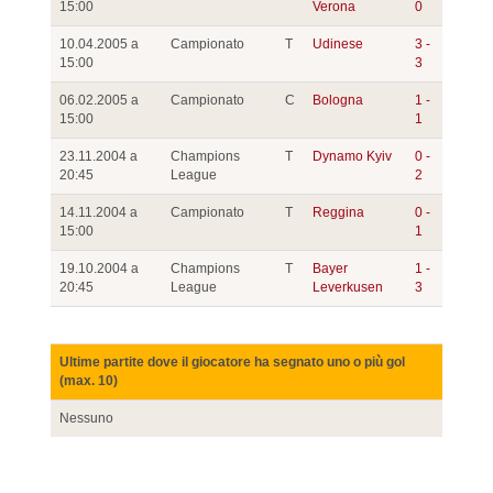
15:00
Verona
0
10.04.2005 a
Campionato
T
Udinese
3 -
15:00
3
06.02.2005 a
Campionato
C
Bologna
1 -
15:00
1
23.11.2004 a
Champions
T
Dynamo Kyiv
0 -
20:45
League
2
14.11.2004 a
Campionato
T
Reggina
0 -
15:00
1
19.10.2004 a
Champions
T
Bayer
1 -
20:45
League
Leverkusen
3
Ultime partite dove il giocatore ha segnato uno o più gol
(max. 10)
Nessuno