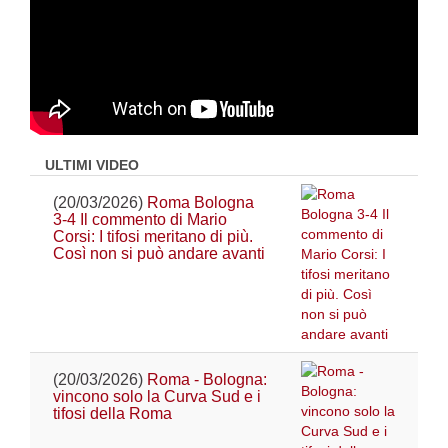
ULTIMI VIDEO
(20/03/2026)
Roma Bologna
3-4 Il commento di Mario
Corsi: I tifosi meritano di più.
Così non si può andare avanti
(20/03/2026)
Roma - Bologna:
vincono solo la Curva Sud e i
tifosi della Roma