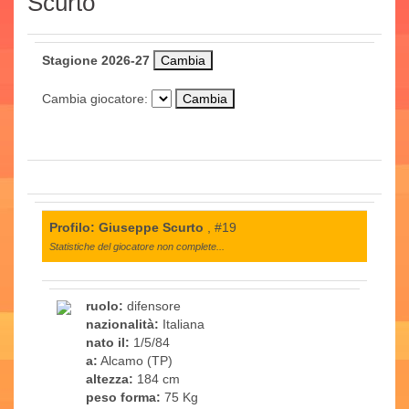
Scurto
Stagione 2026-27
Cambia giocatore:
Profilo: Giuseppe Scurto
, #19
Statistiche del giocatore non complete...
ruolo:
difensore
nazionalità:
Italiana
nato il:
1/5/84
a:
Alcamo (TP)
altezza:
184 cm
peso forma:
75 Kg