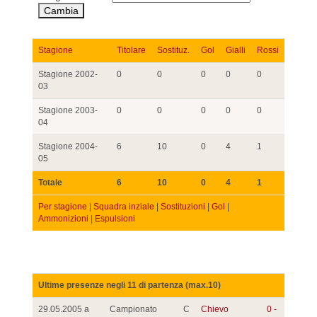
Stagione
Titolare
Sostituz.
Gol
Gialli
Rossi
Stagione 2002-
0
0
0
0
0
03
Stagione 2003-
0
0
0
0
0
04
Stagione 2004-
6
10
0
4
1
05
Totale
6
10
0
4
1
Per stagione
|
Squadra inziale
|
Sostituzioni
|
Gol
|
Ammonizioni
|
Espulsioni
Ultime presenze negli 11 di partenza (max.10)
29.05.2005 a
Campionato
C
Chievo
0 -