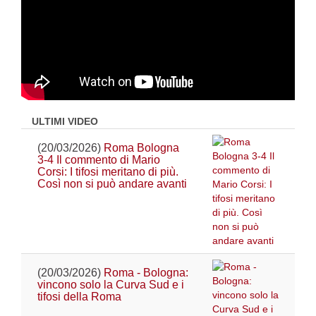
ULTIMI VIDEO
(20/03/2026)
Roma Bologna
3-4 Il commento di Mario
Corsi: I tifosi meritano di più.
Così non si può andare avanti
(20/03/2026)
Roma - Bologna:
vincono solo la Curva Sud e i
tifosi della Roma