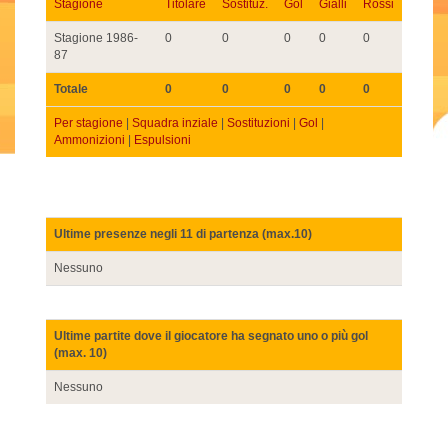
Stagione
Titolare
Sostituz.
Gol
Gialli
Rossi
Stagione 1986-
0
0
0
0
0
87
Totale
0
0
0
0
0
Per stagione
|
Squadra inziale
|
Sostituzioni
|
Gol
|
Ammonizioni
|
Espulsioni
Ultime presenze negli 11 di partenza (max.10)
Nessuno
Ultime partite dove il giocatore ha segnato uno o più gol
(max. 10)
Nessuno