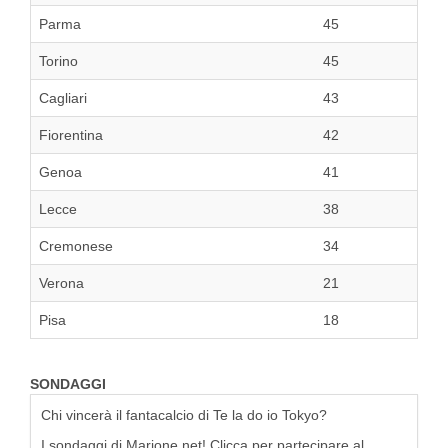
Parma
45
Torino
45
Cagliari
43
Fiorentina
42
Genoa
41
Lecce
38
Cremonese
34
Verona
21
Pisa
18
SONDAGGI
Chi vincerà il fantacalcio di Te la do io Tokyo?
I sondaggi di Marione.net! Clicca per partecipare al