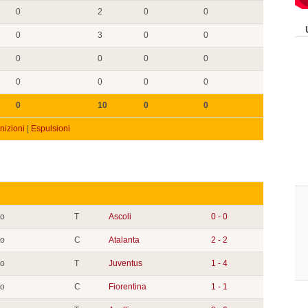
0
2
0
0
0
3
0
0
0
0
0
0
0
0
0
0
0
10
0
0
izioni
|
Espulsioni
to
T
Ascoli
0 - 0
to
C
Atalanta
2 - 2
to
T
Juventus
1 - 4
to
C
Fiorentina
1 - 1