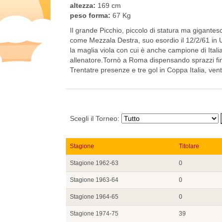
altezza:
169 cm
peso forma:
67 Kg
Il grande Picchio, piccolo di statura ma gigante
come Mezzala Destra, suo esordio il 12/2/61 in 
la maglia viola con cui è anche campione di Itali
allenatore.Tornò a Roma dispensando sprazzi final
Trentatre presenze e tre gol in Coppa Italia, vent
Scegli il Torneo:
Stagione
Titolare
Stagione 1962-63
0
Stagione 1963-64
0
Stagione 1964-65
0
Stagione 1974-75
39