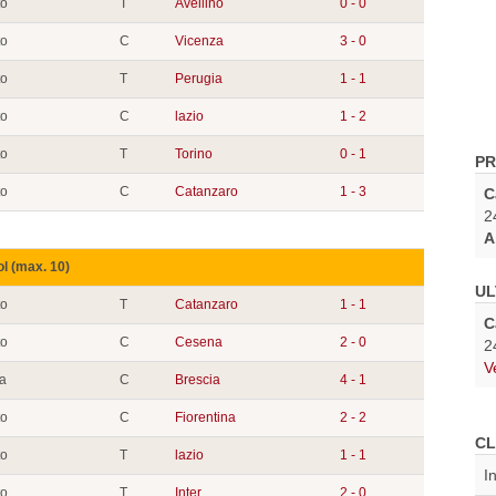
to
T
Avellino
0 - 0
to
C
Vicenza
3 - 0
to
T
Perugia
1 - 1
to
C
lazio
1 - 2
to
T
Torino
0 - 1
PR
to
C
Catanzaro
1 - 3
C
2
A
ol (max. 10)
UL
to
T
Catanzaro
1 - 1
C
to
C
Cesena
2 - 0
2
V
ia
C
Brescia
4 - 1
to
C
Fiorentina
2 - 2
CL
to
T
lazio
1 - 1
I
to
T
Inter
2 - 0