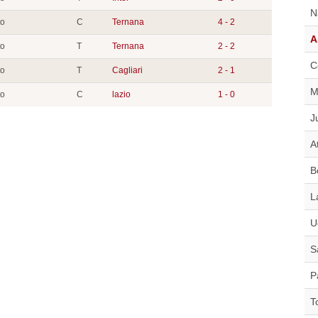
N
to
C
Ternana
4 - 2
A
to
T
Ternana
2 - 2
C
to
T
Cagliari
2 - 1
M
to
C
lazio
1 - 0
J
A
B
L
U
S
P
T