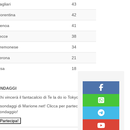
agliari
43
iorentina
42
enoa
41
ecce
38
remonese
34
erona
21
isa
18
NDAGGI
hi vincerà il fantacalcio di Te la do io Tokyo?
 sondaggi di Marione.net! Clicca per partecipare al
ondaggio!