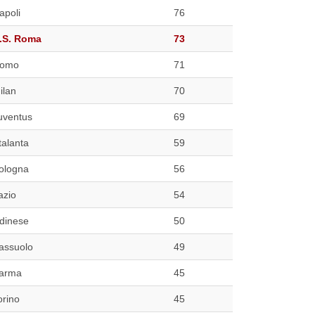
apoli
76
.S. Roma
73
omo
71
ilan
70
uventus
69
talanta
59
ologna
56
azio
54
dinese
50
assuolo
49
arma
45
orino
45