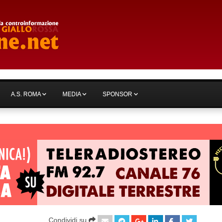
A.S. ROMA
MEDIA
SPONSOR
Condividi su