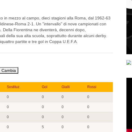
sco in mezzo al campo, dieci stagioni alla Roma, dal 1962-63
Udinese-Roma 2-1. Un "intervallo" di nove campionati con
a. Della Fiorentina ne diventerà, decenni dopo,
i della sua alta scuola, soprattutto durante alcuni derby.
iquattro partite e tre gol in Coppa U.E.F.A.
Sostituz.
Gol
Gialli
Rossi
0
0
0
0
0
0
0
0
0
0
0
0
0
5
0
0