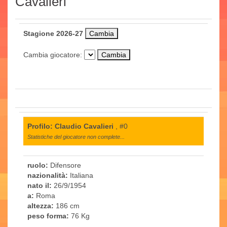
Cavalieri
Stagione 2026-27
Cambia giocatore:
Profilo: Claudio Cavalieri
, #0
Statistiche del giocatore non complete...
ruolo:
Difensore
nazionalità:
Italiana
nato il:
26/9/1954
a:
Roma
altezza:
186 cm
peso forma:
76 Kg