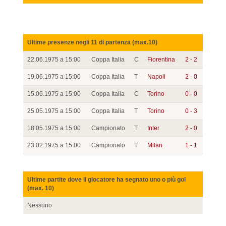
Ultime presenze negli 11 di partenza (max.10)
22.06.1975 a 15:00
Coppa Italia
C
Fiorentina
2 - 2
19.06.1975 a 15:00
Coppa Italia
T
Napoli
2 - 0
15.06.1975 a 15:00
Coppa Italia
C
Torino
0 - 0
25.05.1975 a 15:00
Coppa Italia
T
Torino
0 - 3
18.05.1975 a 15:00
Campionato
T
Inter
2 - 0
23.02.1975 a 15:00
Campionato
T
Milan
1 - 1
Ultime partite dove il giocatore ha segnato uno o più gol
(max. 10)
Nessuno