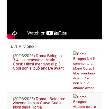
ULTIMI VIDEO
(20/03/2026)
Roma Bologna
3-4 Il commento di Mario
Corsi: I tifosi meritano di più.
Così non si può andare avanti
(20/03/2026)
Roma - Bologna:
vincono solo la Curva Sud e i
tifosi della Roma