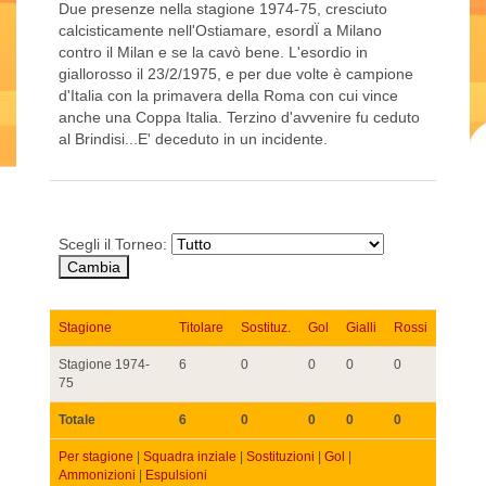
Due presenze nella stagione 1974-75, cresciuto
calcisticamente nell'Ostiamare, esordÏ a Milano
contro il Milan e se la cavò bene. L'esordio in
giallorosso il 23/2/1975, e per due volte è campione
d'Italia con la primavera della Roma con cui vince
anche una Coppa Italia. Terzino d'avvenire fu ceduto
al Brindisi...E' deceduto in un incidente.
Scegli il Torneo:
Stagione
Titolare
Sostituz.
Gol
Gialli
Rossi
Stagione 1974-
6
0
0
0
0
75
Totale
6
0
0
0
0
Per stagione
|
Squadra inziale
|
Sostituzioni
|
Gol
|
Ammonizioni
|
Espulsioni