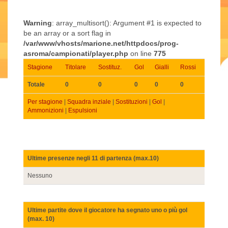
Warning
: array_multisort(): Argument #1 is expected to
be an array or a sort flag in
/var/www/vhosts/marione.net/httpdocs/prog-
asroma/campionati/player.php
on line
775
Stagione
Titolare
Sostituz.
Gol
Gialli
Rossi
Totale
0
0
0
0
0
Per stagione
|
Squadra inziale
|
Sostituzioni
|
Gol
|
Ammonizioni
|
Espulsioni
Ultime presenze negli 11 di partenza (max.10)
Nessuno
Ultime partite dove il giocatore ha segnato uno o più gol
(max. 10)