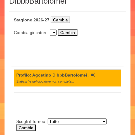
DibbbBartolomei
Stagione 2026-27
Cambia giocatore:
Profilo: Agostino DibbbBartolomei
, #0
Statistiche del giocatore non complete...
Scegli il Torneo: