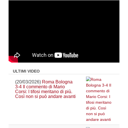
ULTIMI VIDEO
(20/03/2026)
Roma Bologna
3-4 Il commento di Mario
Corsi: I tifosi meritano di più.
Così non si può andare avanti