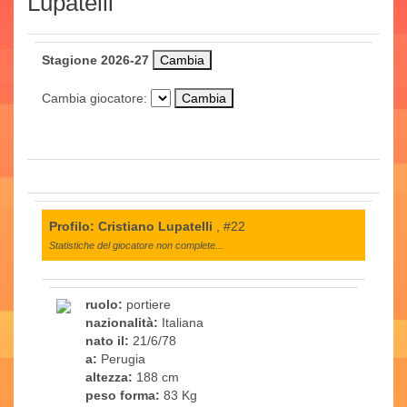
Lupatelli
Stagione 2026-27
Cambia giocatore:
Profilo: Cristiano Lupatelli
, #22
Statistiche del giocatore non complete...
ruolo:
portiere
nazionalità:
Italiana
nato il:
21/6/78
a:
Perugia
altezza:
188 cm
peso forma:
83 Kg