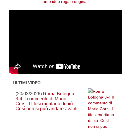
ULTIMI VIDEO
(20/03/2026)
Roma Bologna
3-4 Il commento di Mario
Corsi: I tifosi meritano di più.
Così non si può andare avanti