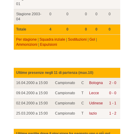
01
Stagione 2003-
0
0
0
0
0
04
Totale
4
0
0
0
0
Per stagione
|
Squadra inziale
|
Sostituzioni
|
Gol
|
Ammonizioni
|
Espulsioni
Ultime presenze negli 11 di partenza (max.10)
16.04.2000 a 15:00
Campionato
C
Bologna
2 - 0
09.04.2000 a 15:00
Campionato
T
Lecce
0 - 0
02.04.2000 a 15:00
Campionato
C
Udinese
1 - 1
25.03.2000 a 15:00
Campionato
T
lazio
1 - 2
Ultime partite dove il giocatore ha segnato uno o più gol