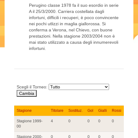
Perugino classe 1978 fa il suo esordio in serie
A il 25/3/2000. Carriera costellata dagli
infortuni, difficili i recuperi, è poco convincente
nei pochi utlizzi in maglia giallorossa. Si
conferma a Verona, nel Chievo, con buone
prestazioni. Nella stagione 2003/2004 non è
mai stato utilizzato a causa degli innumerevoli
infortuni.
Scegli il Torneo:
Stagione
Titolare
Sostituz.
Gol
Gialli
Rossi
Stagione 1999-
4
0
0
0
0
00
Stagione 2000-
0
0
0
0
0