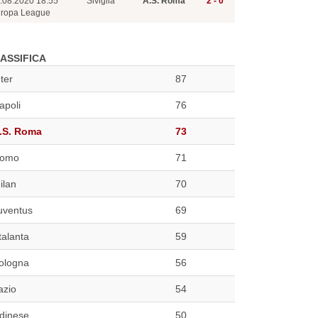
.08.2020 18:55
Siviglia
A.S. Roma
2 - 0
ropa League
ASSIFICA
nter
87
apoli
76
.S. Roma
73
omo
71
ilan
70
uventus
69
talanta
59
ologna
56
azio
54
dinese
50