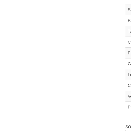
S
P
T
C
F
G
L
C
V
P
SO