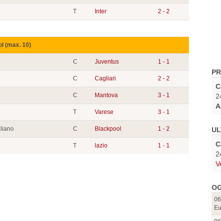
T
Inter
2 - 2
ol (max. 10)
C
Juventus
1 - 1
PR
C
Cagliari
2 - 2
C
C
Mantova
3 - 1
2
A
T
Varese
3 - 1
aliano
C
Blackpool
1 - 2
UL
C
T
lazio
1 - 1
2
V
OG
06
Eu