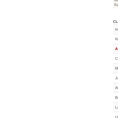
06
Eu
CL
I
N
A
C
M
J
A
B
L
U