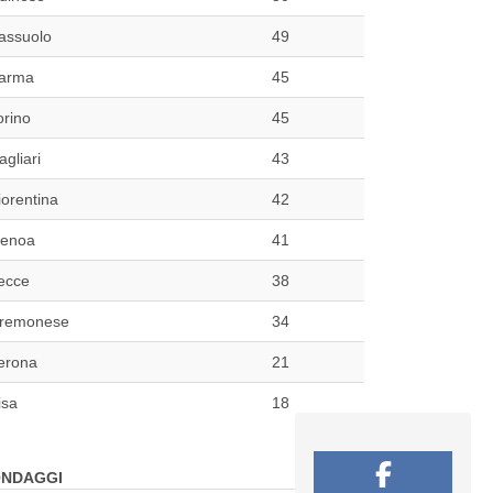
assuolo
49
arma
45
orino
45
agliari
43
iorentina
42
enoa
41
ecce
38
remonese
34
erona
21
isa
18
NDAGGI