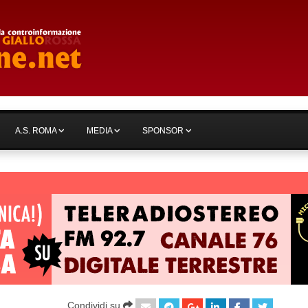
A.S. ROMA
MEDIA
SPONSOR
Condividi su