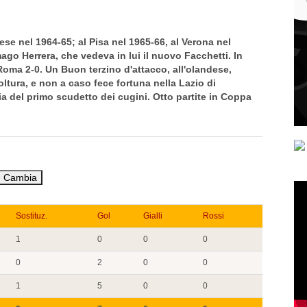
ese nel 1964-65; al Pisa nel 1965-66, al Verona nel
mago Herrera, che vedeva in lui il nuovo Facchetti. In
Roma 2-0. Un Buon terzino d'attacco, all'olandese,
ltura, e non a caso fece fortuna nella Lazio di
a del primo scudetto dei cugini. Otto partite in Coppa
Sostituz.
Gol
Gialli
Rossi
1
0
0
0
0
2
0
0
1
5
0
0