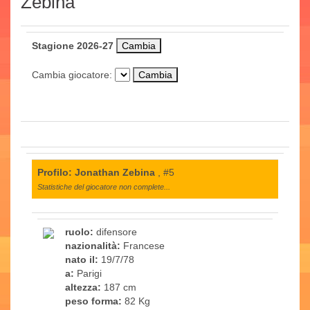
Zebina
Stagione 2026-27
Cambia giocatore:
Profilo: Jonathan Zebina
, #5
Statistiche del giocatore non complete...
ruolo:
difensore
nazionalità:
Francese
nato il:
19/7/78
a:
Parigi
altezza:
187 cm
peso forma:
82 Kg