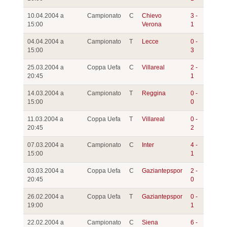
10.04.2004 a
Campionato
C
Chievo
3 -
15:00
Verona
1
04.04.2004 a
Campionato
T
Lecce
0 -
15:00
3
25.03.2004 a
Coppa Uefa
C
Villareal
2 -
20:45
1
14.03.2004 a
Campionato
T
Reggina
0 -
15:00
0
11.03.2004 a
Coppa Uefa
T
Villareal
0 -
20:45
2
07.03.2004 a
Campionato
C
Inter
4 -
15:00
1
03.03.2004 a
Coppa Uefa
C
Gaziantepspor
2 -
20:45
0
26.02.2004 a
Coppa Uefa
T
Gaziantepspor
0 -
19:00
1
22.02.2004 a
Campionato
C
Siena
6 -