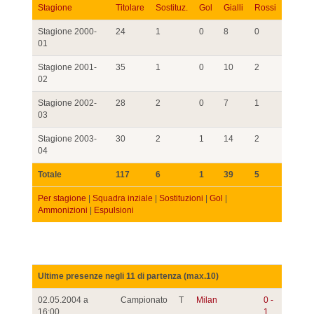
Stagione
Titolare
Sostituz.
Gol
Gialli
Rossi
Stagione 2000-
24
1
0
8
0
01
Stagione 2001-
35
1
0
10
2
02
Stagione 2002-
28
2
0
7
1
03
Stagione 2003-
30
2
1
14
2
04
Totale
117
6
1
39
5
Per stagione
|
Squadra inziale
|
Sostituzioni
|
Gol
|
Ammonizioni
|
Espulsioni
Ultime presenze negli 11 di partenza (max.10)
02.05.2004 a
Campionato
T
Milan
0 -
16:00
1