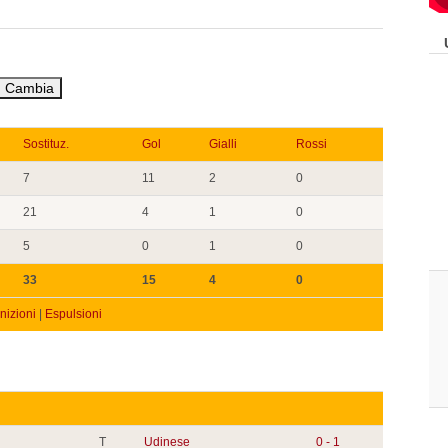
Sostituz.
Gol
Gialli
Rossi
7
11
2
0
21
4
1
0
5
0
1
0
33
15
4
0
izioni
|
Espulsioni
T
Udinese
0 - 1