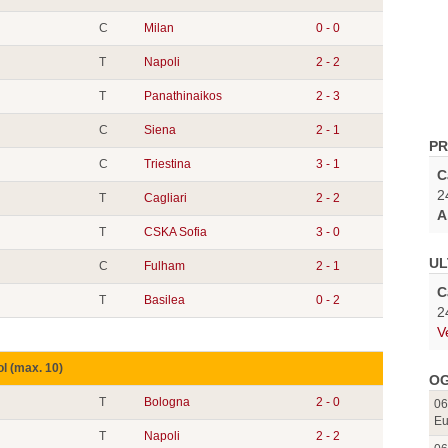
C
Milan
0 - 0
T
Napoli
2 - 2
T
Panathinaikos
2 - 3
C
Siena
2 - 1
PR
C
Triestina
3 - 1
C
2
T
Cagliari
2 - 2
A
T
CSKA Sofia
3 - 0
UL
C
Fulham
2 - 1
C
T
Basilea
0 - 2
2
V
ol (max. 10)
OG
T
Bologna
2 - 0
06
Eu
T
Napoli
2 - 2