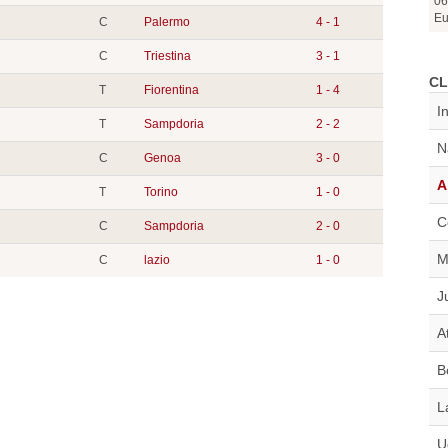
06
Eu
C
Palermo
4 - 1
C
Triestina
3 - 1
CL
T
Fiorentina
1 - 4
I
T
Sampdoria
2 - 2
N
C
Genoa
3 - 0
A
T
Torino
1 - 0
C
C
Sampdoria
2 - 0
M
C
lazio
1 - 0
J
A
B
L
U