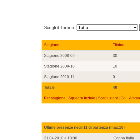
Scegli il Torneo:
Stagione
Titolare
Stagione 2008-09
30
Stagione 2009-10
10
Stagione 2010-11
0
Totale
40
Per stagione
|
Squadra inziale
|
Sostituzioni
|
Gol
|
Ammon
Ultime presenze negli 11 di partenza (max.10)
21.04.2010 a 18:00
Coppa Italia