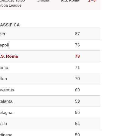
.08.2020 18:55
Siviglia
A.S. Roma
2 - 0
ropa League
ASSIFICA
nter
87
apoli
76
.S. Roma
73
omo
71
ilan
70
uventus
69
talanta
59
ologna
56
azio
54
dinese
50