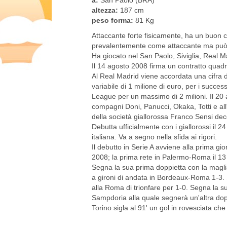
altezza:
187 cm
peso forma:
81 Kg
Attaccante forte fisicamente, ha un buon c
prevalentemente come attaccante ma può 
Ha giocato nel San Paolo, Siviglia, Real M
Il 14 agosto 2008 firma un contratto quadr
Al Real Madrid viene accordata una cifra di 
variabile di 1 milione di euro, per i succe
League per un massimo di 2 milioni. Il 20 a
compagni Doni, Panucci, Okaka, Totti e all'a
della società giallorossa Franco Sensi dec
Debutta ufficialmente con i giallorossi il 2
italiana. Va a segno nella sfida ai rigori.
Il debutto in Serie A avviene alla prima gio
2008; la prima rete in Palermo-Roma il 13
Segna la sua prima doppietta con la magl
a gironi di andata in Bordeaux-Roma 1-3. 
alla Roma di trionfare per 1-0. Segna la s
Sampdoria alla quale segnerà un'altra doppi
Torino sigla al 91' un gol in rovesciata ch