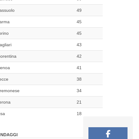
assuolo
49
arma
45
orino
45
agliari
43
iorentina
42
enoa
41
ecce
38
remonese
34
erona
21
isa
18
NDAGGI