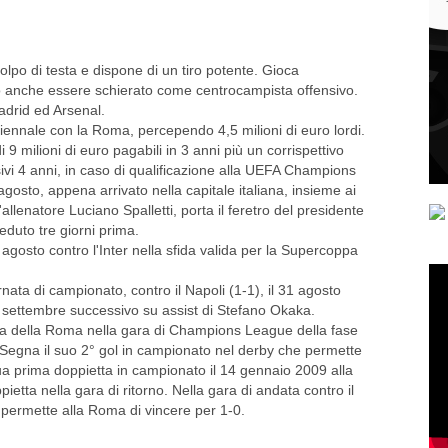
olpo di testa e dispone di un tiro potente. Gioca
anche essere schierato come centrocampista offensivo.
adrid ed Arsenal.
iennale con la Roma, percependo 4,5 milioni di euro lordi.
9 milioni di euro pagabili in 3 anni più un corrispettivo
ssivi 4 anni, in caso di qualificazione alla UEFA Champions
gosto, appena arrivato nella capitale italiana, insieme ai
llenatore Luciano Spalletti, porta il feretro del presidente
eduto tre giorni prima.
4 agosto contro l'Inter nella sfida valida per la Supercoppa
rnata di campionato, contro il Napoli (1-1), il 31 agosto
 settembre successivo su assist di Stefano Okaka.
ia della Roma nella gara di Champions League della fase
Segna il suo 2° gol in campionato nel derby che permette
ua prima doppietta in campionato il 14 gennaio 2009 alla
etta nella gara di ritorno. Nella gara di andata contro il
e permette alla Roma di vincere per 1-0.