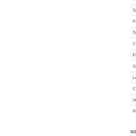
S
P
T
C
F
G
L
C
V
P
SO