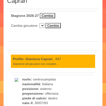
Caprari
Stagione 2026-27
Cambia giocatore:
Profilo: Gianluca Caprari
, #47
Statistiche del giocatore non complete...
ruolo:
centrocampista
nazionalità:
Italiana
posizione:
esterno
propensione:
offensiva
piede di calcio:
destro
nato il:
30/07/93