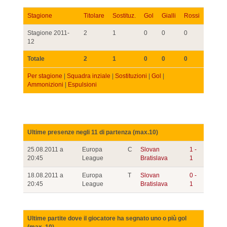
Stagione
Titolare
Sostituz.
Gol
Gialli
Rossi
Stagione 2011-
2
1
0
0
0
12
Totale
2
1
0
0
0
Per stagione
|
Squadra inziale
|
Sostituzioni
|
Gol
|
Ammonizioni
|
Espulsioni
Ultime presenze negli 11 di partenza (max.10)
25.08.2011 a
Europa
C
Slovan
1 -
20:45
League
Bratislava
1
18.08.2011 a
Europa
T
Slovan
0 -
20:45
League
Bratislava
1
Ultime partite dove il giocatore ha segnato uno o più gol