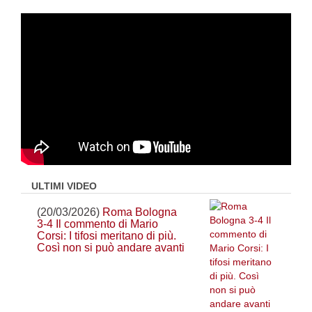
ULTIMI VIDEO
(20/03/2026)
Roma Bologna
3-4 Il commento di Mario
Corsi: I tifosi meritano di più.
Così non si può andare avanti