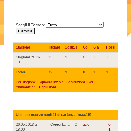
Scegli il Torneo:
Stagione
Titolare
Sostituz.
Gol
Gialli
Rossi
Stagione 2012-
25
4
0
1
1
13
Totale
25
4
0
1
1
Per stagione
|
Squadra inziale
|
Sostituzioni
|
Gol
|
Ammonizioni
|
Espulsioni
Ultime presenze negli 11 di partenza (max.10)
26.05.2013 a
Coppa Italia
C
lazio
0 -
18:00
1