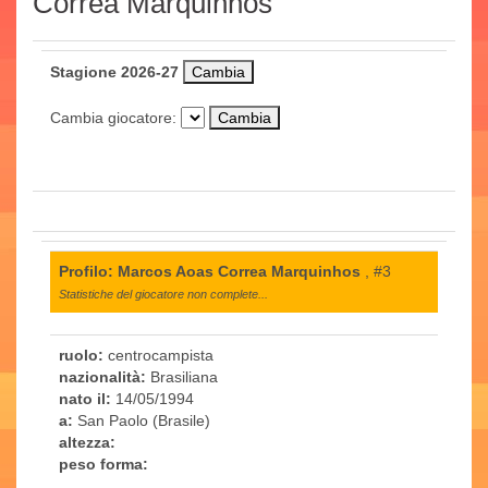
Correa Marquinhos
Stagione 2026-27
Cambia giocatore:
Profilo: Marcos Aoas Correa Marquinhos
, #3
Statistiche del giocatore non complete...
ruolo:
centrocampista
nazionalità:
Brasiliana
nato il:
14/05/1994
a:
San Paolo (Brasile)
altezza:
peso forma: