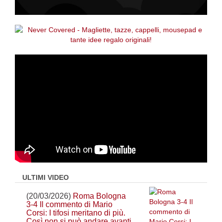
ULTIMI VIDEO
(20/03/2026)
Roma Bologna
3-4 Il commento di Mario
Corsi: I tifosi meritano di più.
Così non si può andare avanti