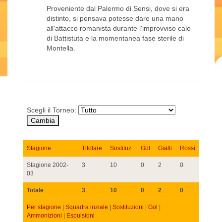
Proveniente dal Palermo di Sensi, dove si era
distinto, si pensava potesse dare una mano
all'attacco romanista durante l'improvviso calo
di Battistuta e la momentanea fase sterile di
Montella.
Scegli il Torneo:
Stagione
Titolare
Sostituz.
Gol
Gialli
Rossi
Stagione 2002-
3
10
0
2
0
03
Totale
3
10
0
2
0
Per stagione
|
Squadra inziale
|
Sostituzioni
|
Gol
|
Ammonizioni
|
Espulsioni