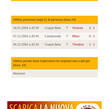
Ultime presenze negli 11 di partenza (max.10)
16.01.2003 a 20:30
Coppa Italia
T
Vicenza
2 - 1
07.12.2002 a 20:45
Campionato
T
Milan
0 - 1
04.12.2002 a 20:30
Coppa Italia
T
Triestina
1 - 1
Ultime partite dove il giocatore ha segnato uno o più gol
(max. 10)
Nessuno