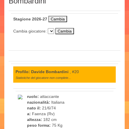
Bombardini
Stagione 2026-27
Cambia giocatore:
Profilo: Davide Bombardini
, #20
Statistiche del giocatore non complete...
ruolo:
attaccante
nazionalità:
Italiana
nato il:
21/6/74
a:
Faenza (Rv)
altezza:
182 cm
peso forma:
75 Kg