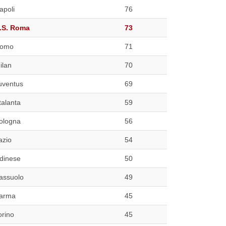
apoli
76
.S. Roma
73
omo
71
ilan
70
uventus
69
talanta
59
ologna
56
azio
54
dinese
50
assuolo
49
arma
45
orino
45