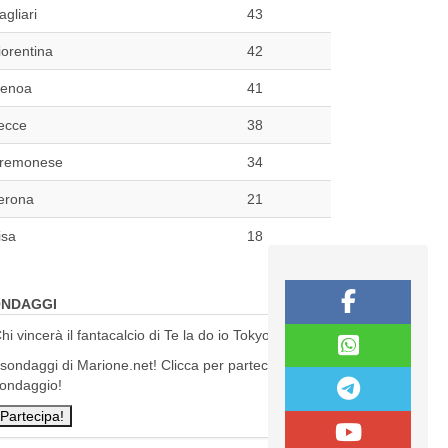
agliari
43
iorentina
42
enoa
41
ecce
38
remonese
34
erona
21
isa
18
NDAGGI
hi vincerà il fantacalcio di Te la do io Tokyo?
 sondaggi di Marione.net! Clicca per partecipare al
ondaggio!