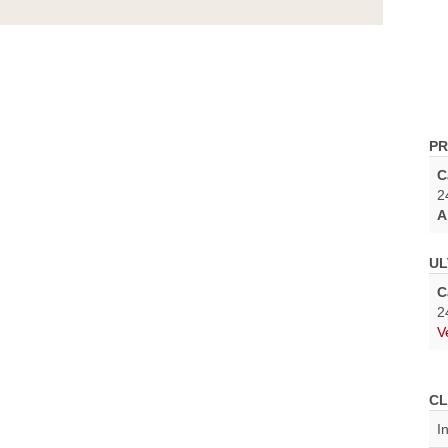
PR
C
2
A
UL
C
2
V
CL
I