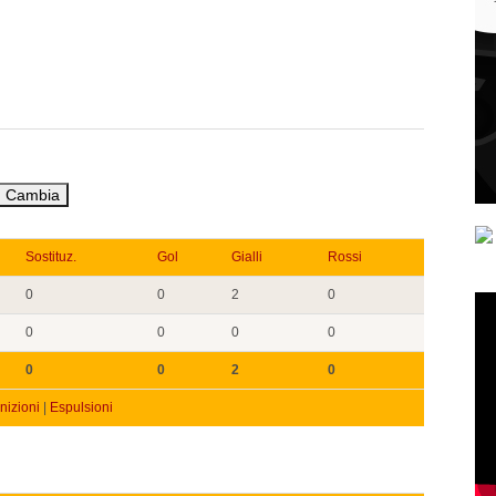
Sostituz.
Gol
Gialli
Rossi
0
0
2
0
0
0
0
0
0
0
2
0
izioni
|
Espulsioni