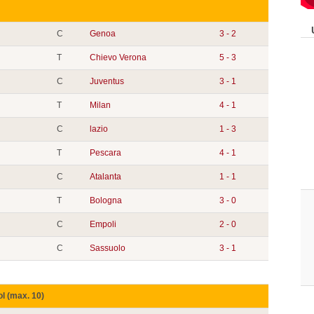
C
Genoa
3 - 2
T
Chievo Verona
5 - 3
C
Juventus
3 - 1
T
Milan
4 - 1
C
lazio
1 - 3
T
Pescara
4 - 1
C
Atalanta
1 - 1
T
Bologna
3 - 0
C
Empoli
2 - 0
C
Sassuolo
3 - 1
ol (max. 10)