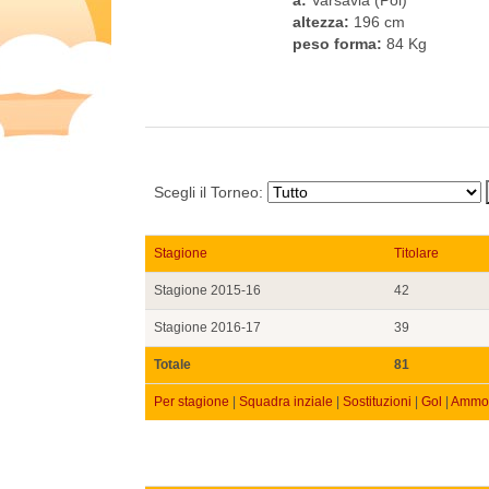
altezza:
196 cm
peso forma:
84 Kg
Scegli il Torneo:
Stagione
Titolare
Stagione 2015-16
42
Stagione 2016-17
39
Totale
81
Per stagione
|
Squadra inziale
|
Sostituzioni
|
Gol
|
Ammon