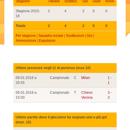
Stagione
Titolare
Sostituz.
Gol
Gialli
Rossi
Stagione 2015-
2
4
2
0
0
16
Totale
2
4
2
0
0
Per stagione
|
Squadra inziale
|
Sostituzioni
|
Gol
|
Ammonizioni
|
Espulsioni
Ultime presenze negli 11 di partenza (max.10)
09.01.2016 a
Campionato
C
Milan
1 -
20:45
1
06.01.2016 a
Campionato
T
Chievo
3 -
15:00
Verona
3
Ultime partite dove il giocatore ha segnato uno o più gol
(max. 10)