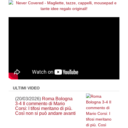
ULTIMI VIDEO
(20/03/2026)
Roma Bologna
3-4 Il commento di Mario
Corsi: I tifosi meritano di più.
Così non si può andare avanti