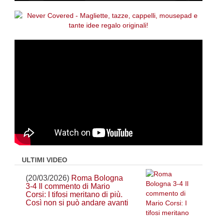
ULTIMI VIDEO
(20/03/2026)
Roma Bologna
3-4 Il commento di Mario
Corsi: I tifosi meritano di più.
Così non si può andare avanti