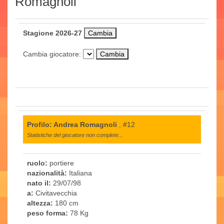
Romagnoli
Stagione 2026-27
Cambia giocatore:
Profilo: Andrea Romagnoli
, #12
Statistiche del giocatore non complete...
ruolo:
portiere
nazionalità:
Italiana
nato il:
29/07/98
a:
Civitavecchia
altezza:
180 cm
peso forma:
78 Kg