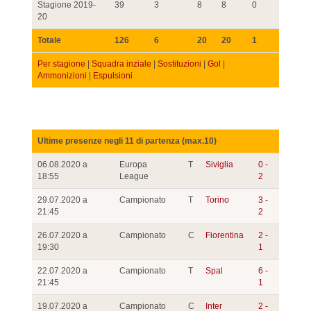
Stagione 2019-
39
3
8
8
0
20
Totale
126
6
20
20
1
Per stagione
|
Squadra inziale
|
Sostituzioni
|
Gol
|
Ammonizioni
|
Espulsioni
Ultime presenze negli 11 di partenza (max.10)
06.08.2020 a
Europa
T
Siviglia
0 -
18:55
League
2
29.07.2020 a
Campionato
T
Torino
3 -
21:45
2
26.07.2020 a
Campionato
C
Fiorentina
2 -
19:30
1
22.07.2020 a
Campionato
T
Spal
6 -
21:45
1
19.07.2020 a
Campionato
C
Inter
2 -