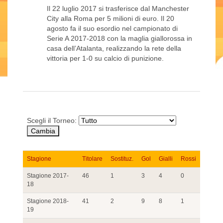
Il 22 luglio 2017 si trasferisce dal Manchester
City alla Roma per 5 milioni di euro. Il 20
agosto fa il suo esordio nel campionato di
Serie A 2017-2018 con la maglia giallorossa in
casa dell’Atalanta, realizzando la rete della
vittoria per 1-0 su calcio di punizione.
Scegli il Torneo:
Stagione
Titolare
Sostituz.
Gol
Gialli
Rossi
Stagione 2017-
46
1
3
4
0
18
Stagione 2018-
41
2
9
8
1
19