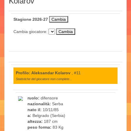
Kolarov
Stagione 2026-27
Cambia giocatore:
Profilo: Aleksandar Kolarov
, #11
Statistiche del giocatore non complete...
ruolo:
difensore
nazionalità:
Serba
nato il:
10/11/85
a:
Belgrado (Serbia)
altezza:
187 cm
peso forma:
83 Kg