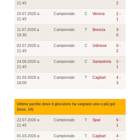
21:45
2
15.07.2020 a
Campionato
C
Verona
2 -
21:45
1
11.07.2020 a
Campionato
T
Brescia
3 -
19:30
0
02.07.2020 a
Campionato
C
Udinese
0 -
21:45
2
24.06.2020 a
Campionato
C
Sampdoria
2 -
21:45
1
01.03.2020 a
Campionato
T
Cagliari
4 -
18:00
3
Ultime partite dove il giocatore ha segnato uno o più gol
(max. 10)
22.07.2020 a
Campionato
T
Spal
6 -
21:45
1
01.03.2020 a
Campionato
T
Cagliari
4 -