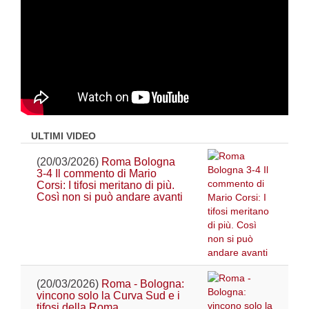
ULTIMI VIDEO
(20/03/2026)
Roma Bologna
3-4 Il commento di Mario
Corsi: I tifosi meritano di più.
Così non si può andare avanti
(20/03/2026)
Roma - Bologna:
vincono solo la Curva Sud e i
tifosi della Roma