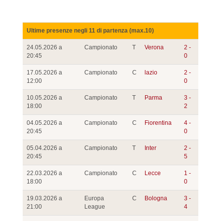
Ultime presenze negli 11 di partenza (max.10)
24.05.2026 a
Campionato
T
Verona
2 -
20:45
0
17.05.2026 a
Campionato
C
lazio
2 -
12:00
0
10.05.2026 a
Campionato
T
Parma
3 -
18:00
2
04.05.2026 a
Campionato
C
Fiorentina
4 -
20:45
0
05.04.2026 a
Campionato
T
Inter
2 -
20:45
5
22.03.2026 a
Campionato
C
Lecce
1 -
18:00
0
19.03.2026 a
Europa
C
Bologna
3 -
21:00
League
4