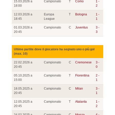
15.03.2026 a
Campionato
T
Como
1 -
18:00
2
12.03.2026 a
Europa
T
Bologna
1 -
18:45
League
1
01.03.2026 a
Campionato
C
Juventus
3 -
20:45
3
Ultime partite dove il giocatore ha segnato uno o più gol
(max. 10)
22.02.2026 a
Campionato
C
Cremonese
3 -
20:45
0
05.10.2025 a
Campionato
T
Fiorentina
2 -
15:00
1
18.05.2025 a
Campionato
C
Milan
3 -
20:45
1
12.05.2025 a
Campionato
T
Atalanta
1 -
20:45
2
24.02.2025 a
Campionato
C
Monza
4 -