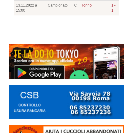
13.11.2022 a
Campionato
C
Torino
1 -
15:00
1