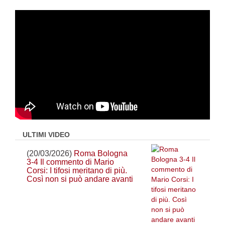
ULTIMI VIDEO
(20/03/2026)
Roma Bologna
3-4 Il commento di Mario
Corsi: I tifosi meritano di più.
Così non si può andare avanti