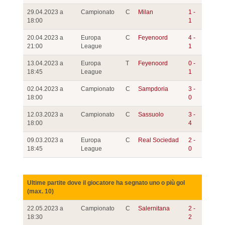
29.04.2023 a
Campionato
C
Milan
1 -
18:00
1
20.04.2023 a
Europa
C
Feyenoord
4 -
21:00
League
1
13.04.2023 a
Europa
T
Feyenoord
0 -
18:45
League
1
02.04.2023 a
Campionato
C
Sampdoria
3 -
18:00
0
12.03.2023 a
Campionato
C
Sassuolo
3 -
18:00
4
09.03.2023 a
Europa
C
Real Sociedad
2 -
18:45
League
0
Ultime partite dove il giocatore ha segnato uno o più gol
(max. 10)
22.05.2023 a
Campionato
C
Salernitana
2 -
18:30
2