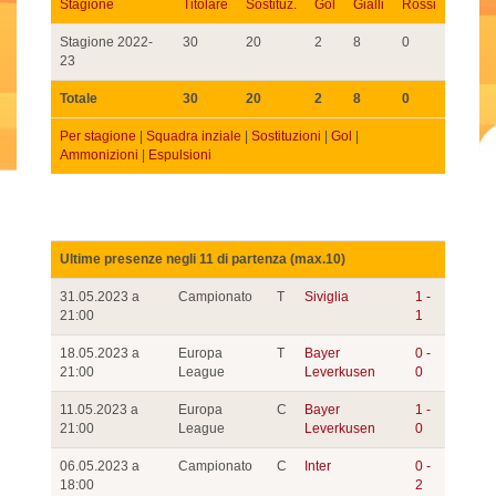
Stagione
Titolare
Sostituz.
Gol
Gialli
Rossi
Stagione 2022-
30
20
2
8
0
23
Totale
30
20
2
8
0
Per stagione
|
Squadra inziale
|
Sostituzioni
|
Gol
|
Ammonizioni
|
Espulsioni
Ultime presenze negli 11 di partenza (max.10)
31.05.2023 a
Campionato
T
Siviglia
1 -
21:00
1
18.05.2023 a
Europa
T
Bayer
0 -
21:00
League
Leverkusen
0
11.05.2023 a
Europa
C
Bayer
1 -
21:00
League
Leverkusen
0
06.05.2023 a
Campionato
C
Inter
0 -
18:00
2