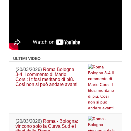
ULTIMI VIDEO
(20/03/2026)
Roma Bologna
3-4 Il commento di Mario
Corsi: I tifosi meritano di più.
Così non si può andare avanti
(20/03/2026)
Roma - Bologna:
vincono solo la Curva Sud e i