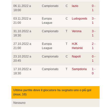
06.11.2022 a
Campionato
C
lazio
0 -
18:00
1
03.11.2022 a
Europa
C
Ludogorets
3 -
21:00
League
1
31.10.2022 a
Campionato
T
Verona
3 -
18:30
1
27.10.2022 a
Europa
T
HJK
2 -
21:00
League
Helsinki
1
23.10.2022 a
Campionato
C
Napoli
0 -
20:45
1
17.10.2022 a
Campionato
T
Sampdoria
1 -
18:30
0
Ultime partite dove il giocatore ha segnato uno o più gol
(max. 10)
Nessuno