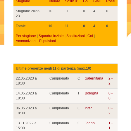
Stagione
Titolare
Sostituz.
Gol
Gialli
Rossi
Stagione 2022-
10
11
0
4
0
23
Totale
10
11
0
4
0
Per stagione
|
Squadra inziale
|
Sostituzioni
|
Gol
|
Ammonizioni
|
Espulsioni
Ultime presenze negli 11 di partenza (max.10)
22.05.2023 a
Campionato
C
Salernitana
2 -
18:30
2
14.05.2023 a
Campionato
T
Bologna
0 -
18:00
0
06.05.2023 a
Campionato
C
Inter
0 -
18:00
2
13.11.2022 a
Campionato
C
Torino
1 -
15:00
1