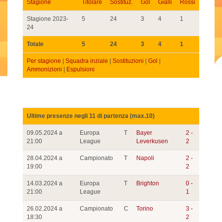
Stagione
Titolare
Sostituz.
Gol
Gialli
Rossi
Stagione 2023-
5
24
3
4
1
24
Totale
5
24
3
4
1
Per stagione
|
Squadra inziale
|
Sostituzioni
|
Gol
|
Ammonizioni
|
Espulsioni
Ultime presenze negli 11 di partenza (max.10)
09.05.2024 a
Europa
T
Bayer
2 -
21:00
League
Leverkusen
2
28.04.2024 a
Campionato
T
Napoli
2 -
19:00
2
14.03.2024 a
Europa
T
Brighton
0 -
21:00
League
1
26.02.2024 a
Campionato
C
Torino
3 -
18:30
2