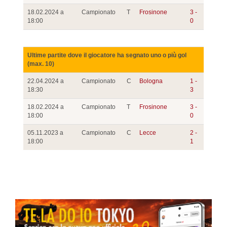
18.02.2024 a
Campionato
T
Frosinone
3 -
18:00
0
Ultime partite dove il giocatore ha segnato uno o più gol
(max. 10)
22.04.2024 a
Campionato
C
Bologna
1 -
18:30
3
18.02.2024 a
Campionato
T
Frosinone
3 -
18:00
0
05.11.2023 a
Campionato
C
Lecce
2 -
18:00
1