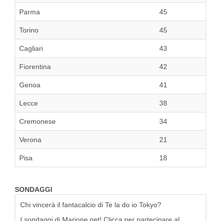
Parma
45
Torino
45
Cagliari
43
Fiorentina
42
Genoa
41
Lecce
38
Cremonese
34
Verona
21
Pisa
18
SONDAGGI
Chi vincerà il fantacalcio di Te la do io Tokyo?
I sondaggi di Marione.net! Clicca per partecipare al