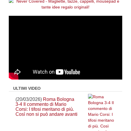
ULTIMI VIDEO
(20/03/2026)
Roma Bologna
3-4 Il commento di Mario
Corsi: I tifosi meritano di più.
Così non si può andare avanti