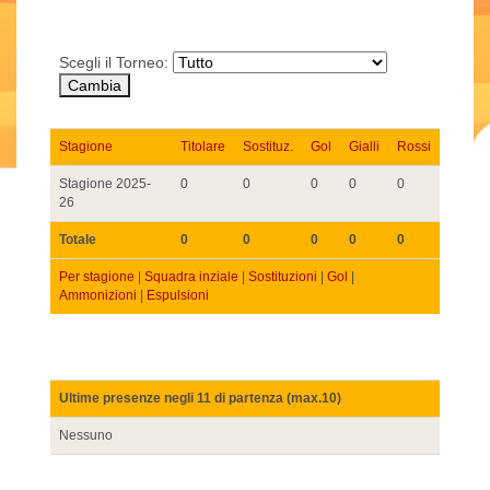
Scegli il Torneo:
Stagione
Titolare
Sostituz.
Gol
Gialli
Rossi
Stagione 2025-
0
0
0
0
0
26
Totale
0
0
0
0
0
Per stagione
|
Squadra inziale
|
Sostituzioni
|
Gol
|
Ammonizioni
|
Espulsioni
Ultime presenze negli 11 di partenza (max.10)
Nessuno