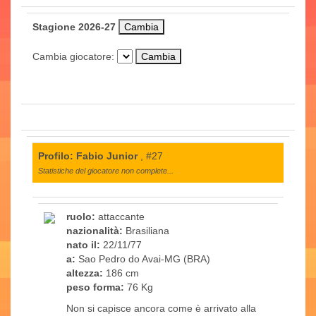
Stagione 2026-27
Cambia giocatore:
Profilo: Fabio Junior
, #27
Statistiche del giocatore non complete...
ruolo:
attaccante
nazionalità:
Brasiliana
nato il:
22/11/77
a:
Sao Pedro do Avai-MG (BRA)
altezza:
186 cm
peso forma:
76 Kg
Non si capisce ancora come è arrivato alla