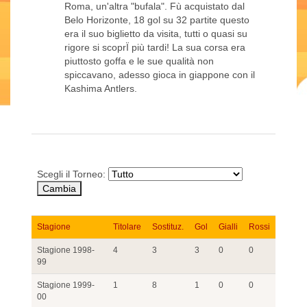
Roma, un'altra "bufala". Fù acquistato dal
Belo Horizonte, 18 gol su 32 partite questo
era il suo biglietto da visita, tutti o quasi su
rigore si scoprÏ più tardi! La sua corsa era
piuttosto goffa e le sue qualità non
spiccavano, adesso gioca in giappone con il
Kashima Antlers.
Scegli il Torneo:
Stagione
Titolare
Sostituz.
Gol
Gialli
Rossi
Stagione 1998-
4
3
3
0
0
99
Stagione 1999-
1
8
1
0
0
00