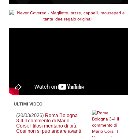
ULTIMI VIDEO
(20/03/2026)
Roma Bologna
3-4 Il commento di Mario
Corsi: I tifosi meritano di più.
Così non si può andare avanti