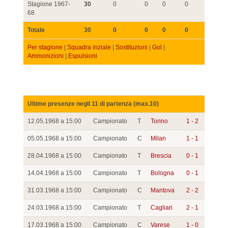
Stagione 1967-
30
0
0
0
0
68
Totale
30
0
0
0
0
Per stagione
|
Squadra inziale
|
Sostituzioni
|
Gol
|
Ammonizioni
|
Espulsioni
Ultime presenze negli 11 di partenza (max.10)
12.05.1968 a 15:00
Campionato
T
Torino
1 - 2
05.05.1968 a 15:00
Campionato
C
Milan
1 - 1
28.04.1968 a 15:00
Campionato
T
Brescia
0 - 1
14.04.1968 a 15:00
Campionato
T
Bologna
0 - 1
31.03.1968 a 15:00
Campionato
C
Mantova
2 - 2
24.03.1968 a 15:00
Campionato
T
Cagliari
2 - 1
17.03.1968 a 15:00
Campionato
C
Varese
1 - 0