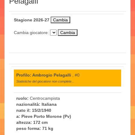
Pelagalli
Stagione 2026-27
Cambia giocatore:
Profilo: Ambrogio Pelagalli
, #0
Statistiche del giocatore non complete...
ruolo:
Centrocampista
nazionalità:
Italiana
nato il:
15/2/1940
a:
Pieve Porto Morone (Pv)
altezza:
172 cm
peso forma:
71 kg