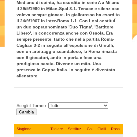
Mediano di spinta, ha esordito in serie A a Milano
il 29/5/1960 in Milan-Spal 3-1. Tenace e silenzioso
voleva sempre giocare. In giallorosso ha esordito
il 24/9/1967 in Inter-Roma 1-1. Con Losi costituÏ
un duo soprannominato 'Duo Tigna'. 'Battitore
Libero', in concorrenza anche con Ossola. Era
sempre presente, tanto che nella partita Roma-
Cagliari 3-2 in seguito all'espulsione di Ginulfi,
con un arbitraggio scandaloso, la Roma rimasta
con 9 giocatori, andò in porta e fece una
prodigiosa parata. Divenne un mito. Una
presenza in Coppa Italia. In seguito è diventato
allenatore.
Scegli il Torneo:
Stagione
Titolare
Sostituz.
Gol
Gialli
Rossi