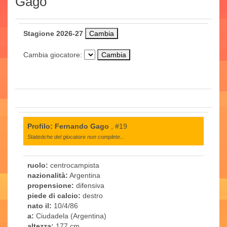
Gago
Stagione 2026-27
Cambia giocatore:
Profilo: Fernando Gago
, #19
Statistiche del giocatore non complete...
ruolo:
centrocampista
nazionalità:
Argentina
propensione:
difensiva
piede di calcio:
destro
nato il:
10/4/86
a:
Ciudadela (Argentina)
altezza:
177 cm