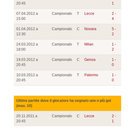
20:45
1
07.04.2012 a
Campionato
T
Lecce
2 -
15:00
4
01.04.2012 a
Campionato
C
Novara
5 -
12:30
2
24.03.2012 a
Campionato
T
Milan
1 -
18:00
2
19.03.2012 a
Campionato
C
Genoa
1 -
20:45
0
10.03.2012 a
Campionato
T
Palermo
1 -
20:45
0
Ultime partite dove il giocatore ha segnato uno o più gol
(max. 10)
20.11.2011 a
Campionato
C
Lecce
2 -
20:45
1