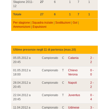
Stagione 2011-
27
6
1
7
1
12
Totale
27
6
1
7
1
Per stagione
|
Squadra inziale
|
Sostituzioni
|
Gol
|
Ammonizioni
|
Espulsioni
Ultime presenze negli 11 di partenza (max.10)
05.05.2012 a
Campionato
C
Catania
2 -
20:45
2
01.05.2012 a
Campionato
T
Chievo
0 -
18:00
Verona
0
28.04.2012 a
Campionato
C
Napoli
2 -
20:45
2
22.04.2012 a
Campionato
T
Juventus
0 -
20:45
4
11.04.2012 a
Campionato
C
Udinese
3 -