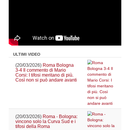
ULTIMI VIDEO
(20/03/2026)
Roma Bologna
3-4 Il commento di Mario
Corsi: I tifosi meritano di più.
Così non si può andare avanti
(20/03/2026)
Roma - Bologna:
vincono solo la Curva Sud e i
tifosi della Roma