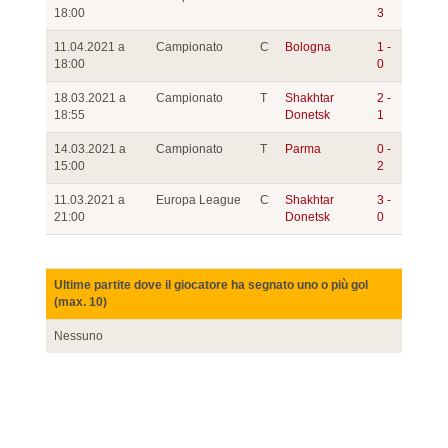
18:00
3
11.04.2021 a
Campionato
C
Bologna
1 -
18:00
0
18.03.2021 a
Campionato
T
Shakhtar
2 -
18:55
Donetsk
1
14.03.2021 a
Campionato
T
Parma
0 -
15:00
2
11.03.2021 a
Europa League
C
Shakhtar
3 -
21:00
Donetsk
0
Ultime partite dove il giocatore ha segnato uno o più gol
(max. 10)
Nessuno