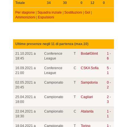
Totale
34
30
0
12
0
Per stagione
|
Squadra inziale
|
Sostituzioni
|
Gol
|
Ammonizioni
|
Espulsioni
Ultime presenze negli 11 di partenza (max.10)
21.10.2021 a
Conference
T
Bodø/Glimt
1 -
18:45
League
6
16.09.2021 a
Conference
C
CSKA Sofia
5 -
21:00
League
1
02.05.2021 a
Campionato
T
Sampdoria
0 -
20:45
2
25.04.2021 a
Campionato
T
Cagliari
2 -
18:00
3
22.04.2021 a
Campionato
C
Atalanta
1 -
18:30
1
18.04.2021 a
Campionato
T
Torino
1 -