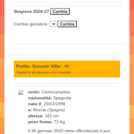
Stagione 2026-27
Cambia giocatore:
Profilo: Gonzalo Villar
, #8
Statistiche del giocatore non complete...
ruolo:
Centocampista
nazionalità:
Spagnola
nato il:
23/03/1998
a:
Murcia (Spagna)
altezza:
181 cm
peso forma:
73 Kg
Il 30 gennaio 2020 viene ufficializzato il suo