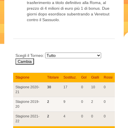
trasferimento a titolo definitivo alla Roma, al
prezzo di 4 milioni di euro più 1 di bonus. Due
giorni dopo esordisce subentrando a Veretout
contro il Sassuolo.
Scegli il Torneo:
Stagione
Titolare
Sostituz.
Gol
Gialli
Rossi
Stagione 2020-
30
17
0
10
0
21
Stagione 2019-
2
9
0
2
0
20
Stagione 2021-
2
4
0
0
0
22