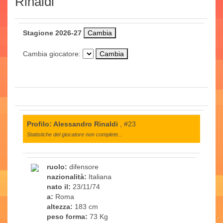
Rinaldi
Stagione 2026-27
Cambia giocatore:
Profilo: Alessandro Rinaldi
, #23
Statistiche del giocatore non complete...
ruolo:
difensore
nazionalità:
Italiana
nato il:
23/11/74
a:
Roma
altezza:
183 cm
peso forma:
73 Kg