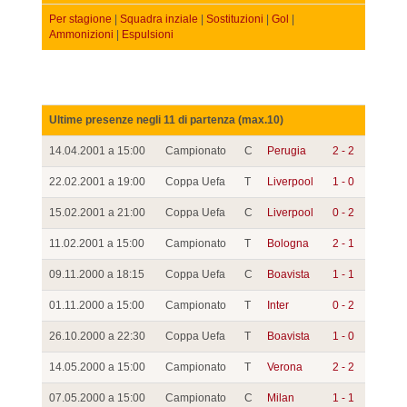
Per stagione
|
Squadra inziale
|
Sostituzioni
|
Gol
|
Ammonizioni
|
Espulsioni
Ultime presenze negli 11 di partenza (max.10)
14.04.2001 a 15:00
Campionato
C
Perugia
2 - 2
22.02.2001 a 19:00
Coppa Uefa
T
Liverpool
1 - 0
15.02.2001 a 21:00
Coppa Uefa
C
Liverpool
0 - 2
11.02.2001 a 15:00
Campionato
T
Bologna
2 - 1
09.11.2000 a 18:15
Coppa Uefa
C
Boavista
1 - 1
01.11.2000 a 15:00
Campionato
T
Inter
0 - 2
26.10.2000 a 22:30
Coppa Uefa
T
Boavista
1 - 0
14.05.2000 a 15:00
Campionato
T
Verona
2 - 2
07.05.2000 a 15:00
Campionato
C
Milan
1 - 1