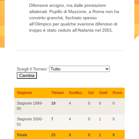
Difensore arcigno, ma dalle prestazioni
altalenati. Pupillo di Mazzone, a Roma non ha
convinto granchè, fischiato spesso
all'Olimpico per qualche svarione difensivo di
troppo è stato ceduto all'Atalanta nel 2001.
Scegli il Torneo:
Stagione
Titolare
Sostituz.
Gol
Gialli
Rossi
Stagione 1999-
18
4
0
0
0
00
Stagione 2000-
7
4
0
1
0
01
Totale
25
8
0
1
0