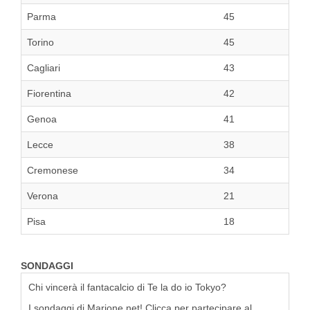
Parma
45
Torino
45
Cagliari
43
Fiorentina
42
Genoa
41
Lecce
38
Cremonese
34
Verona
21
Pisa
18
SONDAGGI
Chi vincerà il fantacalcio di Te la do io Tokyo?
I sondaggi di Marione.net! Clicca per partecipare al