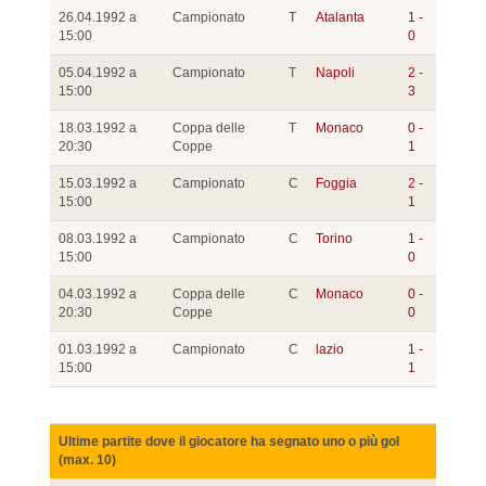
26.04.1992 a
Campionato
T
Atalanta
1 -
15:00
0
05.04.1992 a
Campionato
T
Napoli
2 -
15:00
3
18.03.1992 a
Coppa delle
T
Monaco
0 -
20:30
Coppe
1
15.03.1992 a
Campionato
C
Foggia
2 -
15:00
1
08.03.1992 a
Campionato
C
Torino
1 -
15:00
0
04.03.1992 a
Coppa delle
C
Monaco
0 -
20:30
Coppe
0
01.03.1992 a
Campionato
C
lazio
1 -
15:00
1
Ultime partite dove il giocatore ha segnato uno o più gol
(max. 10)