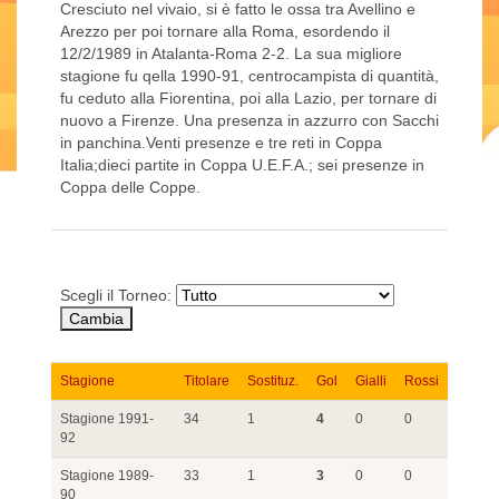
Cresciuto nel vivaio, si è fatto le ossa tra Avellino e
Arezzo per poi tornare alla Roma, esordendo il
12/2/1989 in Atalanta-Roma 2-2. La sua migliore
stagione fu qella 1990-91, centrocampista di quantità,
fu ceduto alla Fiorentina, poi alla Lazio, per tornare di
nuovo a Firenze. Una presenza in azzurro con Sacchi
in panchina.Venti presenze e tre reti in Coppa
Italia;dieci partite in Coppa U.E.F.A.; sei presenze in
Coppa delle Coppe.
Scegli il Torneo:
Stagione
Titolare
Sostituz.
Gol
Gialli
Rossi
Stagione 1991-
34
1
4
0
0
92
Stagione 1989-
33
1
3
0
0
90