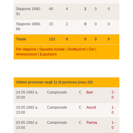
Stagione 1990-
40
4
2
0
0
91
Stagione 1988-
15
2
0
0
0
89
Totale
122
8
9
0
0
Per stagione
|
Squadra inziale
|
Sostituzioni
|
Gol
|
Ammonizioni
|
Espulsioni
Ultime presenze negli 11 di partenza (max.10)
24.05.1992 a
Campionato
C
Bari
2 -
15:00
0
10.05.1992 a
Campionato
C
Ascoli
1 -
15:00
0
03.05.1992 a
Campionato
C
Parma
1 -
15:00
0