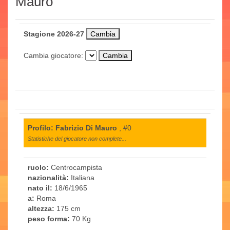
Mauro
Stagione 2026-27
Cambia giocatore:
Profilo: Fabrizio Di Mauro
, #0
Statistiche del giocatore non complete...
ruolo:
Centrocampista
nazionalità:
Italiana
nato il:
18/6/1965
a:
Roma
altezza:
175 cm
peso forma:
70 Kg