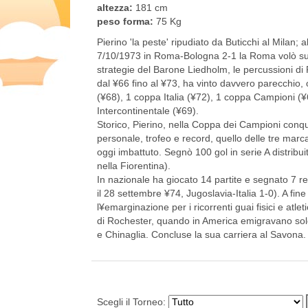
altezza:
181 cm
peso forma:
75 Kg
Pierino 'la peste' ripudiato da Buticchi al Milan; 
7/10/1973 in Roma-Bologna 2-1 la Roma volò subi
strategie del Barone Liedholm, le percussioni di 
dal ¥66 fino al ¥73, ha vinto davvero parecchio, 
(¥68), 1 coppa Italia (¥72), 1 coppa Campioni (
Intercontinentale (¥69).
Storico, Pierino, nella Coppa dei Campioni conqui
personale, trofeo e record, quello delle tre marc
oggi imbattuto. Segnò 100 gol in serie A distribui
nella Fiorentina).
In nazionale ha giocato 14 partite e segnato 7 reti.
il 28 settembre ¥74, Jugoslavia-Italia 1-0). A fi
l¥emarginazione per i ricorrenti guai fisici e atle
di Rochester, quando in America emigravano solo
e Chinaglia. Concluse la sua carriera al Savona. 
Scegli il Torneo: