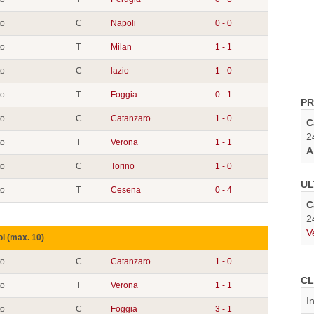
to
C
Napoli
0 - 0
to
T
Milan
1 - 1
to
C
lazio
1 - 0
to
T
Foggia
0 - 1
PR
to
C
Catanzaro
1 - 0
C
2
to
T
Verona
1 - 1
A
to
C
Torino
1 - 0
UL
to
T
Cesena
0 - 4
C
2
V
ol (max. 10)
to
C
Catanzaro
1 - 0
CL
to
T
Verona
1 - 1
I
to
C
Foggia
3 - 1