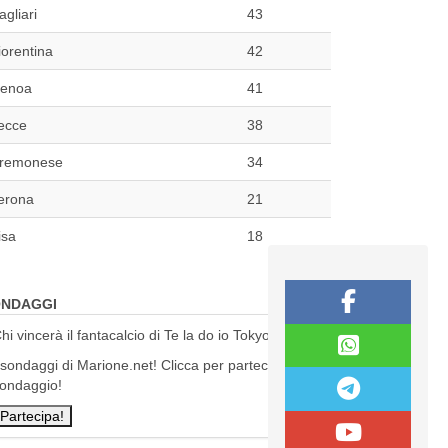
agliari
43
iorentina
42
enoa
41
ecce
38
remonese
34
erona
21
isa
18
NDAGGI
hi vincerà il fantacalcio di Te la do io Tokyo?
 sondaggi di Marione.net! Clicca per partecipare al
ondaggio!