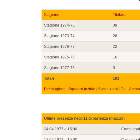
Stagione
Titolare
Stagione 1974-75
39
Stagione 1973-74
26
Stagione 1976-77
22
Stagione 1975-76
16
Stagione 1977-78
0
Totale
103
Per stagione
|
Squadra inziale
|
Sostituzioni
|
Gol
|
Ammon
Ultime presenze negli 11 di partenza (max.10)
24.04.1977 a 15:00
Campiona
17.04.1977 a 15:00
Campiona