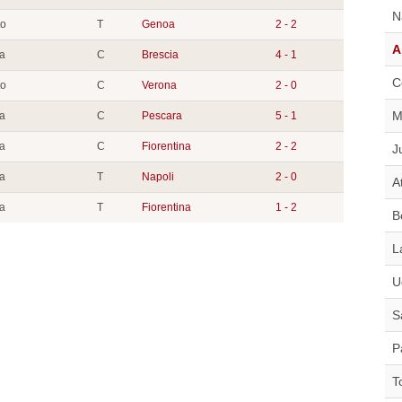
N
to
T
Genoa
2 - 2
A
ia
C
Brescia
4 - 1
C
to
C
Verona
2 - 0
M
ia
C
Pescara
5 - 1
ia
C
Fiorentina
2 - 2
J
ia
T
Napoli
2 - 0
A
ia
T
Fiorentina
1 - 2
B
L
U
S
P
T