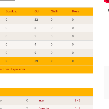
Sostituz.
Gol
Gialli
Rossi
0
22
0
0
0
8
0
0
0
5
0
0
0
4
0
0
0
0
0
0
0
39
0
0
izioni
|
Espulsioni
to
C
Inter
2 - 3
to
T
Perugia
0 - 3