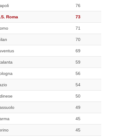
apoli
76
.S. Roma
73
omo
71
ilan
70
uventus
69
talanta
59
ologna
56
azio
54
dinese
50
assuolo
49
arma
45
orino
45