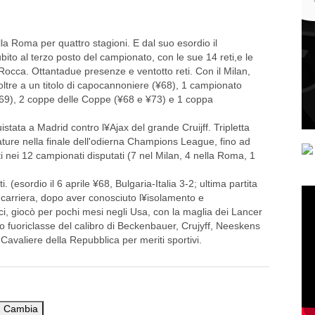
alla Roma per quattro stagioni. E dal suo esordio il
to al terzo posto del campionato, con le sue 14 reti,e le
Rocca. Ottantadue presenze e ventotto reti. Con il Milan,
oltre a un titolo di capocannoniere (¥68), 1 campionato
¥69), 2 coppe delle Coppe (¥68 e ¥73) e 1 coppa
stata a Madrid contro l¥Ajax del grande Cruijff. Tripletta
ature nella finale dell'odierna Champions League, fino ad
ti nei 12 campionati disputati (7 nel Milan, 4 nella Roma, 1
 (esordio il 6 aprile ¥68, Bulgaria-Italia 3-2; ultima partita
ne carriera, dopo aver conosciuto l¥isolamento e
tici, giocò per pochi mesi negli Usa, con la maglia dei Lancer
 fuoriclasse del calibro di Beckenbauer, Crujyff, Neeskens
Cavaliere della Repubblica per meriti sportivi.