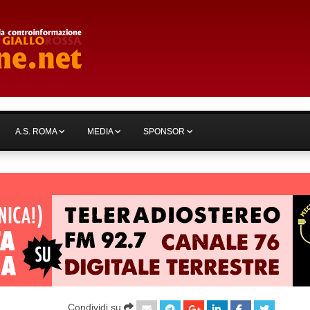
A.S. ROMA
MEDIA
SPONSOR
Condividi su