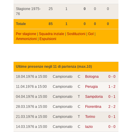
Stagione 1975-
25
1
0
0
0
76
Totale
85
1
0
0
0
Per stagione
|
Squadra inziale
|
Sostituzioni
|
Gol
|
Ammonizioni
|
Espulsioni
Ultime presenze negli 11 di partenza (max.10)
18.04.1976 a 15:00
Campionato
C
Bologna
0 - 0
11.04.1976 a 15:00
Campionato
C
Perugia
1 - 2
04.04.1976 a 15:00
Campionato
T
Sampdoria
0 - 1
28.03.1976 a 15:00
Campionato
C
Fiorentina
2 - 2
21.03.1976 a 15:00
Campionato
T
Torino
0 - 1
14.03.1976 a 15:00
Campionato
C
lazio
0 - 0