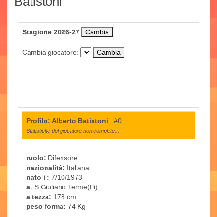
Batistoni
Stagione 2026-27
Cambia giocatore:
Profilo: Alberto Batistoni
, #0
Statistiche del giocatore non complete...
ruolo:
Difensore
nazionalità:
Italiana
nato il:
7/10/1973
a:
S.Giuliano Terme(Pi)
altezza:
178 cm
peso forma:
74 Kg