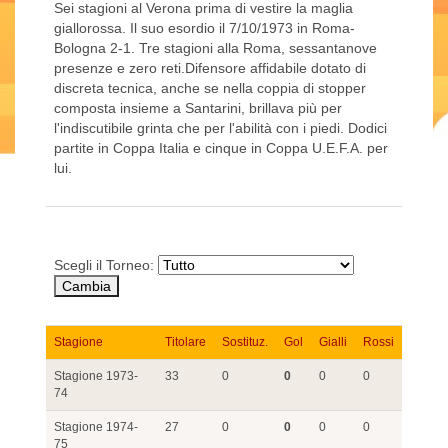
Sei stagioni al Verona prima di vestire la maglia
giallorossa. Il suo esordio il 7/10/1973 in Roma-
Bologna 2-1. Tre stagioni alla Roma, sessantanove
presenze e zero reti.Difensore affidabile dotato di
discreta tecnica, anche se nella coppia di stopper
composta insieme a Santarini, brillava più per
l'indiscutibile grinta che per l'abilità con i piedi. Dodici
partite in Coppa Italia e cinque in Coppa U.E.F.A. per
lui.
Scegli il Torneo:
Stagione
Titolare
Sostituz.
Gol
Gialli
Rossi
Stagione 1973-
33
0
0
0
0
74
Stagione 1974-
27
0
0
0
0
75