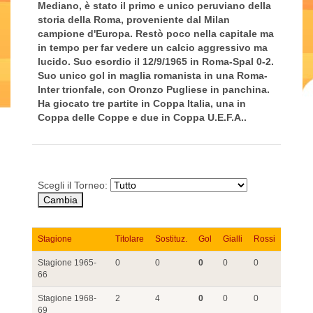
Mediano, è stato il primo e unico peruviano della
storia della Roma, proveniente dal Milan
campione d'Europa. Restò poco nella capitale ma
in tempo per far vedere un calcio aggressivo ma
lucido. Suo esordio il 12/9/1965 in Roma-Spal 0-2.
Suo unico gol in maglia romanista in una Roma-
Inter trionfale, con Oronzo Pugliese in panchina.
Ha giocato tre partite in Coppa Italia, una in
Coppa delle Coppe e due in Coppa U.E.F.A..
Scegli il Torneo:
Stagione
Titolare
Sostituz.
Gol
Gialli
Rossi
Stagione 1965-
0
0
0
0
0
66
Stagione 1968-
2
4
0
0
0
69