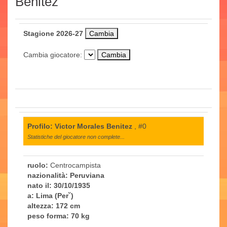
Benitez
Stagione 2026-27
Cambia giocatore:
Profilo: Victor Morales Benitez
, #0
Statistiche del giocatore non complete...
ruolo:
Centrocampista
nazionalità:
Peruviana
nato il:
30/10/1935
a:
Lima (Per˘)
altezza:
172 cm
peso forma:
70 kg