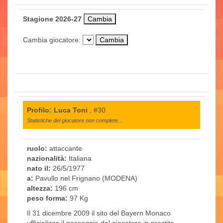
Stagione 2026-27
Cambia giocatore:
Profilo: Luca Toni
, #30
Statistiche del giocatore non complete...
ruolo:
attaccante
nazionalità:
Italiana
nato il:
26/5/1977
a:
Pavullo nel Frignano (MODENA)
altezza:
196 cm
peso forma:
97 Kg
Il 31 dicembre 2009 il sito del Bayern Monaco