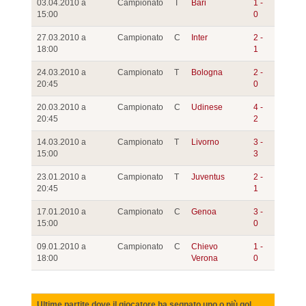
03.04.2010 a
Campionato
T
Bari
1 -
15:00
0
27.03.2010 a
Campionato
C
Inter
2 -
18:00
1
24.03.2010 a
Campionato
T
Bologna
2 -
20:45
0
20.03.2010 a
Campionato
C
Udinese
4 -
20:45
2
14.03.2010 a
Campionato
T
Livorno
3 -
15:00
3
23.01.2010 a
Campionato
T
Juventus
2 -
20:45
1
17.01.2010 a
Campionato
C
Genoa
3 -
15:00
0
09.01.2010 a
Campionato
C
Chievo
1 -
18:00
Verona
0
Ultime partite dove il giocatore ha segnato uno o più gol