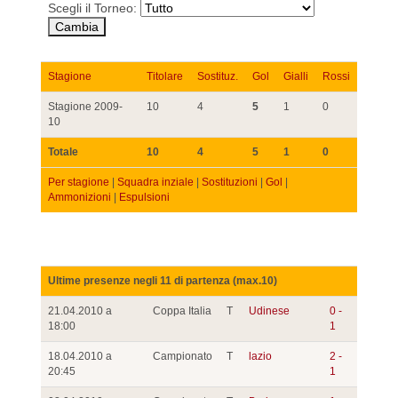
Scegli il Torneo:
Stagione
Titolare
Sostituz.
Gol
Gialli
Rossi
Stagione 2009-
10
4
5
1
0
10
Totale
10
4
5
1
0
Per stagione
|
Squadra inziale
|
Sostituzioni
|
Gol
|
Ammonizioni
|
Espulsioni
Ultime presenze negli 11 di partenza (max.10)
21.04.2010 a
Coppa Italia
T
Udinese
0 -
18:00
1
18.04.2010 a
Campionato
T
lazio
2 -
20:45
1