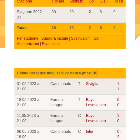
Stagione
Titolare
Sostituz.
Gol
Gialli
Rossi
Stagione 2022-
30
20
2
8
0
23
Totale
30
20
2
8
0
Per stagione
|
Squadra inziale
|
Sostituzioni
|
Gol
|
Ammonizioni
|
Espulsioni
Ultime presenze negli 11 di partenza (max.10)
31.05.2023 a
Campionato
T
Siviglia
1 -
21:00
1
18.05.2023 a
Europa
T
Bayer
0 -
21:00
League
Leverkusen
0
11.05.2023 a
Europa
C
Bayer
1 -
21:00
League
Leverkusen
0
06.05.2023 a
Campionato
C
Inter
0 -
18:00
2