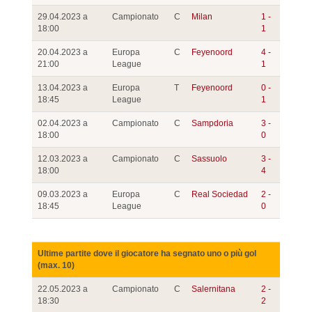
29.04.2023 a
Campionato
C
Milan
1 -
18:00
1
20.04.2023 a
Europa
C
Feyenoord
4 -
21:00
League
1
13.04.2023 a
Europa
T
Feyenoord
0 -
18:45
League
1
02.04.2023 a
Campionato
C
Sampdoria
3 -
18:00
0
12.03.2023 a
Campionato
C
Sassuolo
3 -
18:00
4
09.03.2023 a
Europa
C
Real Sociedad
2 -
18:45
League
0
Ultime partite dove il giocatore ha segnato uno o più gol
(max. 10)
22.05.2023 a
Campionato
C
Salernitana
2 -
18:30
2