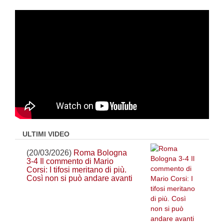
ULTIMI VIDEO
(20/03/2026)
Roma Bologna
3-4 Il commento di Mario
Corsi: I tifosi meritano di più.
Così non si può andare avanti