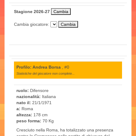
Stagione 2026-27
Cambia giocatore:
Profilo: Andrea Borsa
, #0
Statistiche del giocatore non complete...
ruolo:
Difensore
nazionalità:
Italiana
nato il:
21/1/1971
a:
Roma
altezza:
178 cm
peso forma:
70 Kg
Cresciuto nella Roma, ha totalizzato una presenza