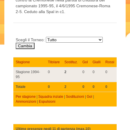
contro la Cremonese nella partita di chiusura del
campionato 1995-95, il 4/6/1995 Cremonese-Roma
2-5. Ceduto alla Spal in c1.
Scegli il Torneo:
Stagione
Titolare
Sostituz.
Gol
Gialli
Rossi
Stagione 1994-
0
2
0
0
0
95
Totale
0
2
0
0
0
Per stagione
|
Squadra inziale
|
Sostituzioni
|
Gol
|
Ammonizioni
|
Espulsioni
Ultime presenze negli 11 di partenza (max.10)