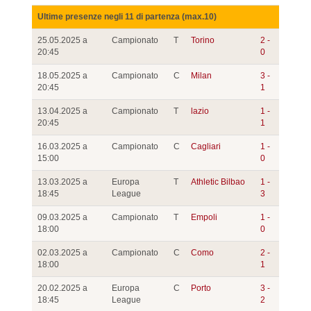
Ultime presenze negli 11 di partenza (max.10)
25.05.2025 a
Campionato
T
Torino
2 -
20:45
0
18.05.2025 a
Campionato
C
Milan
3 -
20:45
1
13.04.2025 a
Campionato
T
lazio
1 -
20:45
1
16.03.2025 a
Campionato
C
Cagliari
1 -
15:00
0
13.03.2025 a
Europa
T
Athletic Bilbao
1 -
18:45
League
3
09.03.2025 a
Campionato
T
Empoli
1 -
18:00
0
02.03.2025 a
Campionato
C
Como
2 -
18:00
1
20.02.2025 a
Europa
C
Porto
3 -
18:45
League
2