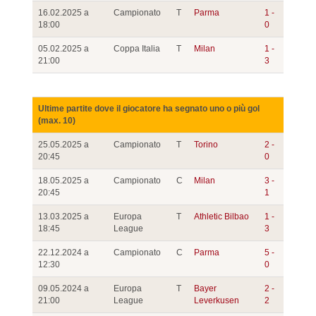
16.02.2025 a
Campionato
T
Parma
1 -
18:00
0
05.02.2025 a
Coppa Italia
T
Milan
1 -
21:00
3
Ultime partite dove il giocatore ha segnato uno o più gol
(max. 10)
25.05.2025 a
Campionato
T
Torino
2 -
20:45
0
18.05.2025 a
Campionato
C
Milan
3 -
20:45
1
13.03.2025 a
Europa
T
Athletic Bilbao
1 -
18:45
League
3
22.12.2024 a
Campionato
C
Parma
5 -
12:30
0
09.05.2024 a
Europa
T
Bayer
2 -
21:00
League
Leverkusen
2