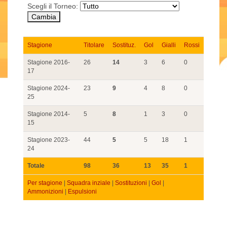
Scegli il Torneo:
Stagione
Titolare
Sostituz.
Gol
Gialli
Rossi
Stagione 2016-
26
14
3
6
0
17
Stagione 2024-
23
9
4
8
0
25
Stagione 2014-
5
8
1
3
0
15
Stagione 2023-
44
5
5
18
1
24
Totale
98
36
13
35
1
Per stagione
|
Squadra inziale
|
Sostituzioni
|
Gol
|
Ammonizioni
|
Espulsioni