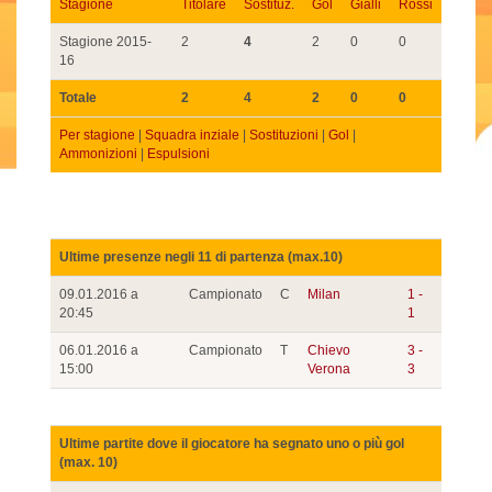
Stagione
Titolare
Sostituz.
Gol
Gialli
Rossi
Stagione 2015-
2
4
2
0
0
16
Totale
2
4
2
0
0
Per stagione
|
Squadra inziale
|
Sostituzioni
|
Gol
|
Ammonizioni
|
Espulsioni
Ultime presenze negli 11 di partenza (max.10)
09.01.2016 a
Campionato
C
Milan
1 -
20:45
1
06.01.2016 a
Campionato
T
Chievo
3 -
15:00
Verona
3
Ultime partite dove il giocatore ha segnato uno o più gol
(max. 10)