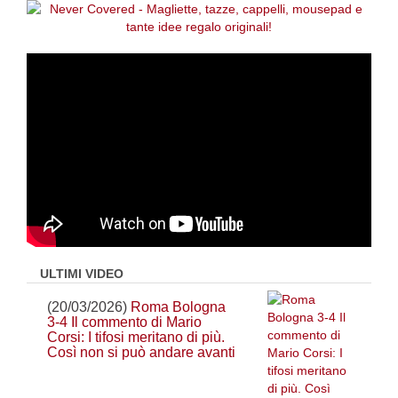
ULTIMI VIDEO
(20/03/2026)
Roma Bologna
3-4 Il commento di Mario
Corsi: I tifosi meritano di più.
Così non si può andare avanti