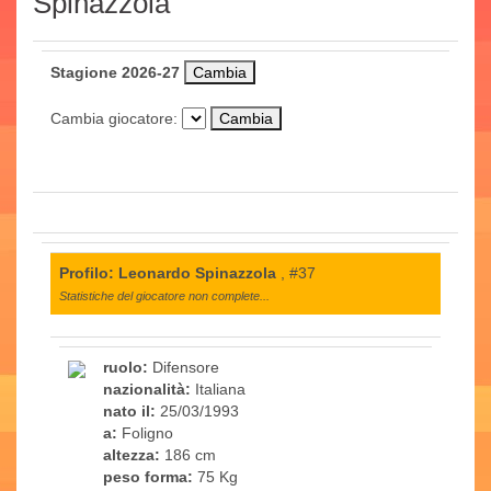
Spinazzola
Stagione 2026-27
Cambia giocatore:
Profilo: Leonardo Spinazzola
, #37
Statistiche del giocatore non complete...
ruolo:
Difensore
nazionalità:
Italiana
nato il:
25/03/1993
a:
Foligno
altezza:
186 cm
peso forma:
75 Kg