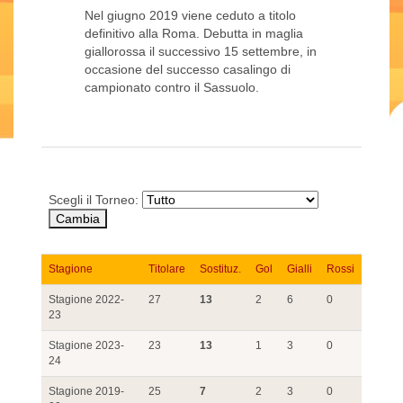
Nel giugno 2019 viene ceduto a titolo
definitivo alla Roma. Debutta in maglia
giallorossa il successivo 15 settembre, in
occasione del successo casalingo di
campionato contro il Sassuolo.
Scegli il Torneo:
Stagione
Titolare
Sostituz.
Gol
Gialli
Rossi
Stagione 2022-
27
13
2
6
0
23
Stagione 2023-
23
13
1
3
0
24
Stagione 2019-
25
7
2
3
0