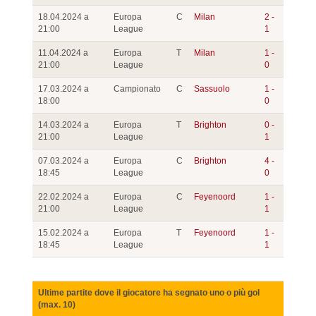
18.04.2024 a
Europa
C
Milan
2 -
21:00
League
1
11.04.2024 a
Europa
T
Milan
1 -
21:00
League
0
17.03.2024 a
Campionato
C
Sassuolo
1 -
18:00
0
14.03.2024 a
Europa
T
Brighton
0 -
21:00
League
1
07.03.2024 a
Europa
C
Brighton
4 -
18:45
League
0
22.02.2024 a
Europa
C
Feyenoord
1 -
21:00
League
1
15.02.2024 a
Europa
T
Feyenoord
1 -
18:45
League
1
Ultime partite dove il giocatore ha segnato uno o più gol
(max. 10)