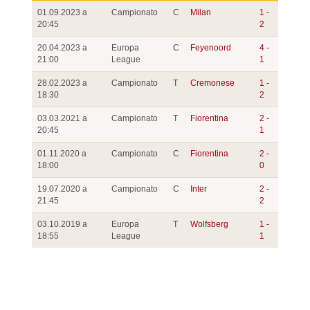
01.09.2023 a
Campionato
C
Milan
1 -
20:45
2
20.04.2023 a
Europa
C
Feyenoord
4 -
21:00
League
1
28.02.2023 a
Campionato
T
Cremonese
1 -
18:30
2
03.03.2021 a
Campionato
T
Fiorentina
2 -
20:45
1
01.11.2020 a
Campionato
C
Fiorentina
2 -
18:00
0
19.07.2020 a
Campionato
C
Inter
2 -
21:45
2
03.10.2019 a
Europa
T
Wolfsberg
1 -
18:55
League
1