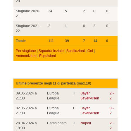
20
Stagione 2020-
34
5
2
0
0
21
Stagione 2021-
2
1
0
2
0
22
Totale
111
39
7
14
0
Per stagione
|
Squadra inziale
|
Sostituzioni
|
Gol
|
Ammonizioni
|
Espulsioni
Ultime presenze negli 11 di partenza (max.10)
09.05.2024 a
Europa
T
Bayer
2 -
21:00
League
Leverkusen
2
02.05.2024 a
Europa
C
Bayer
0 -
21:00
League
Leverkusen
2
28.04.2024 a
Campionato
T
Napoli
2 -
19:00
2