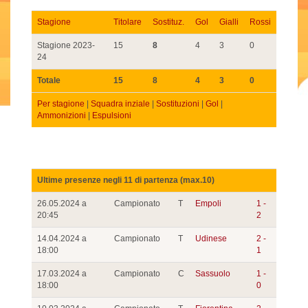
Stagione
Titolare
Sostituz.
Gol
Gialli
Rossi
Stagione 2023-
15
8
4
3
0
24
Totale
15
8
4
3
0
Per stagione
|
Squadra inziale
|
Sostituzioni
|
Gol
|
Ammonizioni
|
Espulsioni
Ultime presenze negli 11 di partenza (max.10)
26.05.2024 a
Campionato
T
Empoli
1 -
20:45
2
14.04.2024 a
Campionato
T
Udinese
2 -
18:00
1
17.03.2024 a
Campionato
C
Sassuolo
1 -
18:00
0