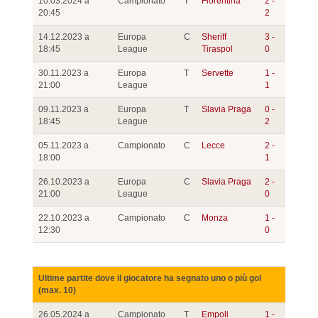
10.03.2024 a
Campionato
T
Fiorentina
2 -
20:45
2
14.12.2023 a
Europa
C
Sheriff
3 -
18:45
League
Tiraspol
0
30.11.2023 a
Europa
T
Servette
1 -
21:00
League
1
09.11.2023 a
Europa
T
Slavia Praga
0 -
18:45
League
2
05.11.2023 a
Campionato
C
Lecce
2 -
18:00
1
26.10.2023 a
Europa
C
Slavia Praga
2 -
21:00
League
0
22.10.2023 a
Campionato
C
Monza
1 -
12:30
0
Ultime partite dove il giocatore ha segnato uno o più gol
(max. 10)
26.05.2024 a
Campionato
T
Empoli
1 -