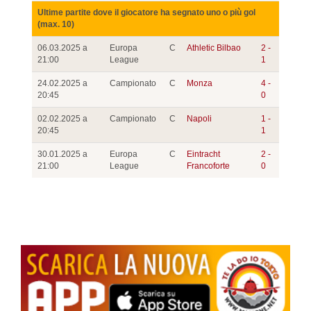
Ultime partite dove il giocatore ha segnato uno o più gol
(max. 10)
06.03.2025 a
Europa
C
Athletic Bilbao
2 -
21:00
League
1
24.02.2025 a
Campionato
C
Monza
4 -
20:45
0
02.02.2025 a
Campionato
C
Napoli
1 -
20:45
1
30.01.2025 a
Europa
C
Eintracht
2 -
21:00
League
Francoforte
0