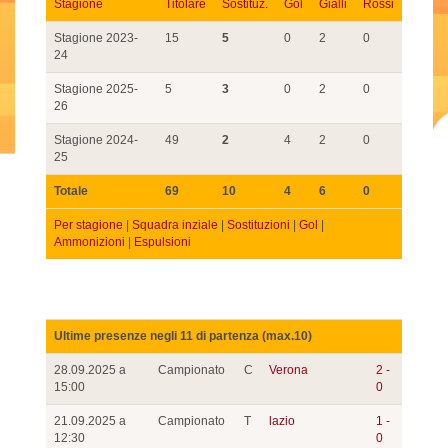
Stagione
Titolare
Sostituz.
Gol
Gialli
Rossi
Stagione 2023-
15
5
0
2
0
24
Stagione 2025-
5
3
0
2
0
26
Stagione 2024-
49
2
4
2
0
25
Totale
69
10
4
6
0
Per stagione
|
Squadra inziale
|
Sostituzioni
|
Gol
|
Ammonizioni
|
Espulsioni
Ultime presenze negli 11 di partenza (max.10)
28.09.2025 a
Campionato
C
Verona
2 -
15:00
0
21.09.2025 a
Campionato
T
lazio
1 -
12:30
0