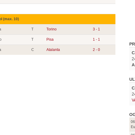
ol (max. 10)
a
T
Torino
3 - 1
o
T
Pisa
1 - 1
PR
a
C
Atalanta
2 - 0
C
2
A
UL
C
2
V
OG
06
Eu