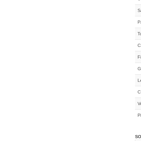
S
P
T
C
F
G
L
C
V
P
SO