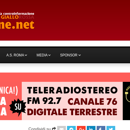
A.S. ROMA
MEDIA
SPONSOR
Condividi su