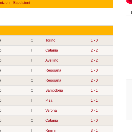
izioni
|
Espulsioni
a
C
Torino
1 - 0
o
T
Catania
2 - 2
o
T
Avellino
2 - 2
a
T
Reggiana
1 - 0
a
C
Reggiana
2 - 0
o
C
Sampdoria
1 - 1
o
T
Pisa
1 - 1
o
T
Verona
0 - 1
o
C
Catania
1 - 0
a
T
Rimini
3 - 1