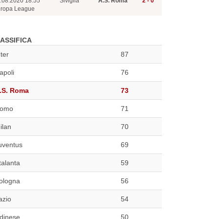
.08.2020 18:55
Siviglia
A.S. Roma
2 - 0
ropa League
ASSIFICA
nter
87
apoli
76
.S. Roma
73
omo
71
ilan
70
uventus
69
talanta
59
ologna
56
azio
54
dinese
50