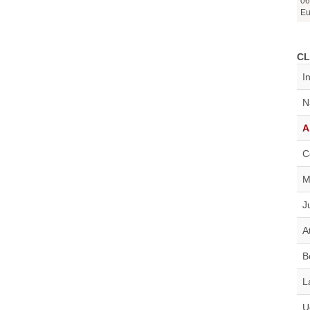
06
Eu
CL
I
N
A
C
M
J
A
B
L
U