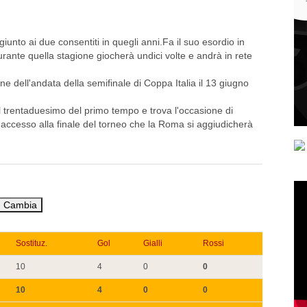
iunto ai due consentiti in quegli anni.Fa il suo esordio in
durante quella stagione giocherà undici volte e andrà in rete
ne dell'andata della semifinale di Coppa Italia il 13 giugno
 al trentaduesimo del primo tempo e trova l'occasione di
'accesso alla finale del torneo che la Roma si aggiudicherà
Sostituz.
Gol
Gialli
Rossi
10
4
0
0
10
4
0
0