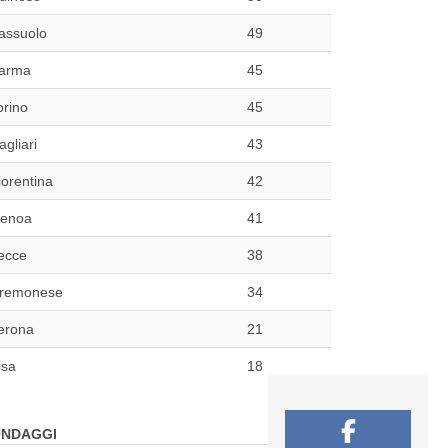
assuolo
49
arma
45
orino
45
agliari
43
iorentina
42
enoa
41
ecce
38
remonese
34
erona
21
isa
18
NDAGGI