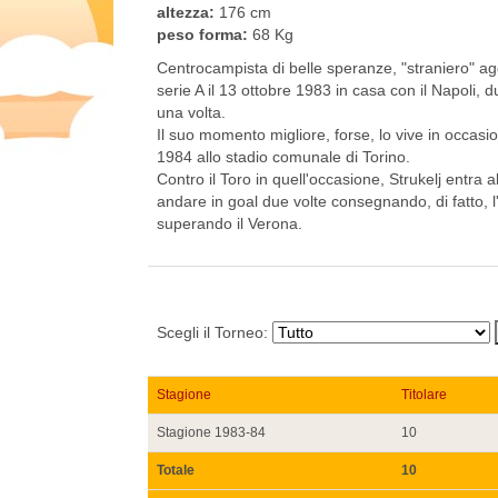
altezza:
176 cm
peso forma:
68 Kg
Centrocampista di belle speranze, "straniero" agg
serie A il 13 ottobre 1983 in casa con il Napoli, 
una volta.
Il suo momento migliore, forse, lo vive in occasio
1984 allo stadio comunale di Torino.
Contro il Toro in quell'occasione, Strukelj entra
andare in goal due volte consegnando, di fatto, l
superando il Verona.
Scegli il Torneo:
Stagione
Titolare
Stagione 1983-84
10
Totale
10