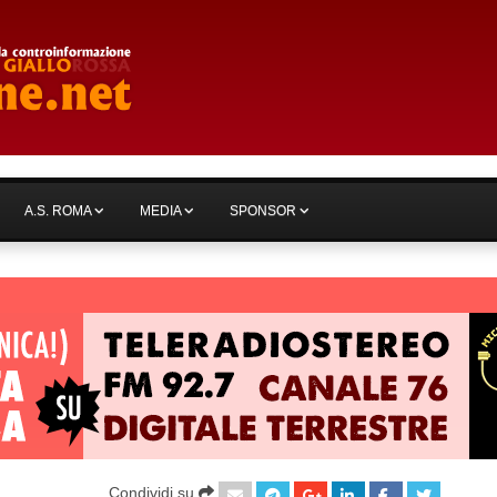
A.S. ROMA
MEDIA
SPONSOR
Condividi su