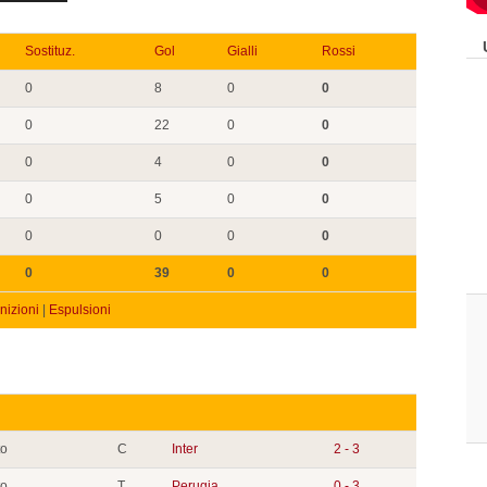
Sostituz.
Gol
Gialli
Rossi
0
8
0
0
0
22
0
0
0
4
0
0
0
5
0
0
0
0
0
0
0
39
0
0
izioni
|
Espulsioni
to
C
Inter
2 - 3
to
T
Perugia
0 - 3