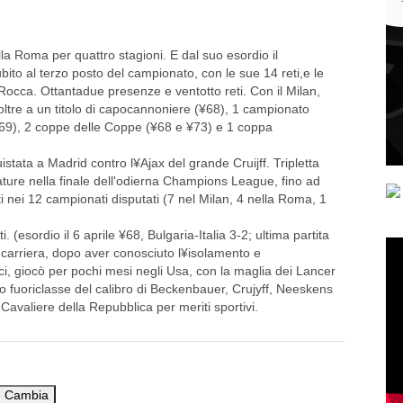
alla Roma per quattro stagioni. E dal suo esordio il
to al terzo posto del campionato, con le sue 14 reti,e le
Rocca. Ottantadue presenze e ventotto reti. Con il Milan,
oltre a un titolo di capocannoniere (¥68), 1 campionato
¥69), 2 coppe delle Coppe (¥68 e ¥73) e 1 coppa
stata a Madrid contro l¥Ajax del grande Cruijff. Tripletta
ature nella finale dell'odierna Champions League, fino ad
ti nei 12 campionati disputati (7 nel Milan, 4 nella Roma, 1
 (esordio il 6 aprile ¥68, Bulgaria-Italia 3-2; ultima partita
ne carriera, dopo aver conosciuto l¥isolamento e
tici, giocò per pochi mesi negli Usa, con la maglia dei Lancer
 fuoriclasse del calibro di Beckenbauer, Crujyff, Neeskens
Cavaliere della Repubblica per meriti sportivi.