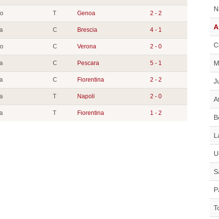
N
to
T
Genoa
2 - 2
A
ia
C
Brescia
4 - 1
C
to
C
Verona
2 - 0
M
ia
C
Pescara
5 - 1
ia
C
Fiorentina
2 - 2
J
ia
T
Napoli
2 - 0
A
ia
T
Fiorentina
1 - 2
B
L
U
S
P
T