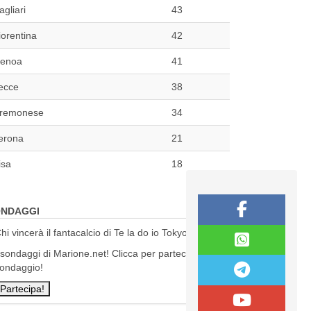
agliari
43
iorentina
42
enoa
41
ecce
38
remonese
34
erona
21
isa
18
NDAGGI
hi vincerà il fantacalcio di Te la do io Tokyo?
 sondaggi di Marione.net! Clicca per partecipare al
ondaggio!