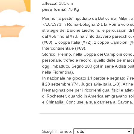
altezza:
181 cm
peso forma:
75 Kg
Pierino 'la peste' ripudiato da Buticchi al Milan; 
7/10/1973 in Roma-Bologna 2-1 la Roma volò subi
strategie del Barone Liedholm, le percussioni di 
dal ¥66 fino al ¥73, ha vinto davvero parecchio, 
(¥68), 1 coppa Italia (¥72), 1 coppa Campioni (
Intercontinentale (¥69).
Storico, Pierino, nella Coppa dei Campioni conqui
personale, trofeo e record, quello delle tre marc
oggi imbattuto. Segnò 100 gol in serie A distribui
nella Fiorentina).
In nazionale ha giocato 14 partite e segnato 7 reti.
il 28 settembre ¥74, Jugoslavia-Italia 1-0). A fi
l¥emarginazione per i ricorrenti guai fisici e atle
di Rochester, quando in America emigravano solo
e Chinaglia. Concluse la sua carriera al Savona. 
Scegli il Torneo: