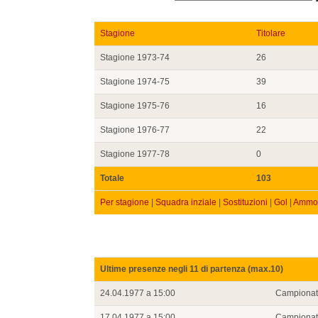
Stagione
Titolare
Stagione 1973-74
26
Stagione 1974-75
39
Stagione 1975-76
16
Stagione 1976-77
22
Stagione 1977-78
0
Totale
103
Per stagione
|
Squadra inziale
|
Sostituzioni
|
Gol
|
Ammon
Ultime presenze negli 11 di partenza (max.10)
24.04.1977 a 15:00
Campiona
17.04.1977 a 15:00
Campiona