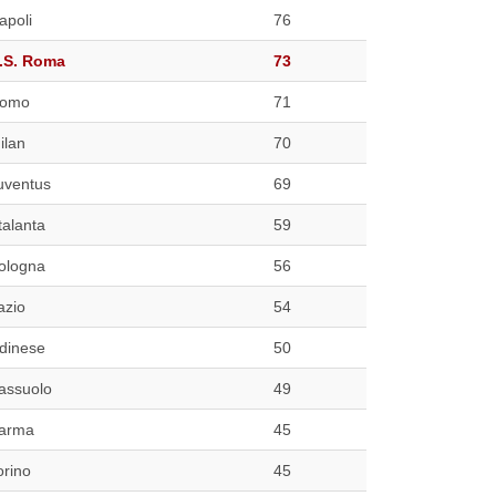
apoli
76
.S. Roma
73
omo
71
ilan
70
uventus
69
talanta
59
ologna
56
azio
54
dinese
50
assuolo
49
arma
45
orino
45