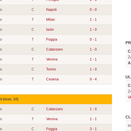
to
C
Napoli
0 - 0
to
T
Milan
1 - 1
to
C
lazio
1 - 0
to
T
Foggia
0 - 1
PR
to
C
Catanzaro
1 - 0
C
2
to
T
Verona
1 - 1
A
to
C
Torino
1 - 0
UL
to
T
Cesena
0 - 4
C
2
V
ol (max. 10)
to
C
Catanzaro
1 - 0
CL
to
T
Verona
1 - 1
I
to
C
Foggia
3 - 1