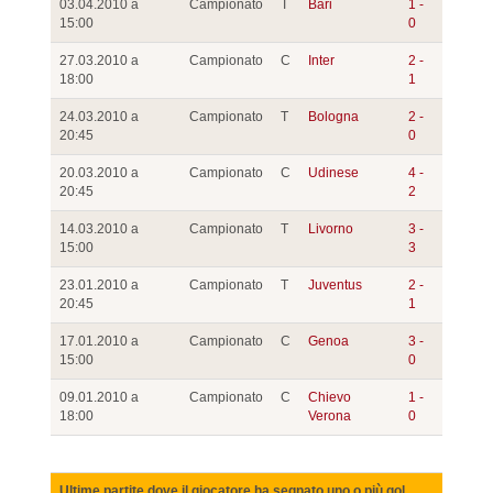
03.04.2010 a
Campionato
T
Bari
1 -
15:00
0
27.03.2010 a
Campionato
C
Inter
2 -
18:00
1
24.03.2010 a
Campionato
T
Bologna
2 -
20:45
0
20.03.2010 a
Campionato
C
Udinese
4 -
20:45
2
14.03.2010 a
Campionato
T
Livorno
3 -
15:00
3
23.01.2010 a
Campionato
T
Juventus
2 -
20:45
1
17.01.2010 a
Campionato
C
Genoa
3 -
15:00
0
09.01.2010 a
Campionato
C
Chievo
1 -
18:00
Verona
0
Ultime partite dove il giocatore ha segnato uno o più gol