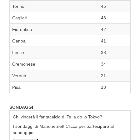
Torino
45
Cagliari
43
Fiorentina
42
Genoa
41
Lecce
38
Cremonese
34
Verona
21
Pisa
18
SONDAGGI
Chi vincerà il fantacalcio di Te la do io Tokyo?
I sondaggi di Marione.net! Clicca per partecipare al
sondaggio!