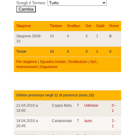
Scegli il Torneo:
Stagione
Titolare
Sostituz.
Gol
Gialli
Rossi
Stagione 2009-
10
4
5
1
0
10
Totale
10
4
5
1
0
Per stagione
|
Squadra inziale
|
Sostituzioni
|
Gol
|
Ammonizioni
|
Espulsioni
Ultime presenze negli 11 di partenza (max.10)
21.04.2010 a
Coppa Italia
T
Udinese
0 -
18:00
1
18.04.2010 a
Campionato
T
lazio
2 -
20:45
1