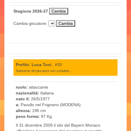
Stagione 2026-27
Cambia giocatore:
Profilo: Luca Toni
, #30
Statistiche del giocatore non complete...
ruolo:
attaccante
nazionalità:
Italiana
nato il:
26/5/1977
a:
Pavullo nel Frignano (MODENA)
altezza:
196 cm
peso forma:
97 Kg
Il 31 dicembre 2009 il sito del Bayern Monaco