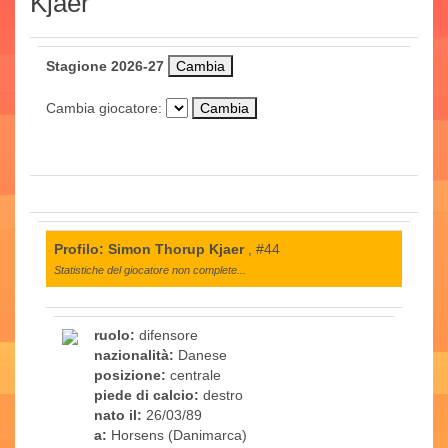
Kjaer
Stagione 2026-27
Cambia giocatore:
Profilo: Simon Thorup Kjaer
, #44
Statistiche del giocatore non complete...
ruolo:
difensore
nazionalità:
Danese
posizione:
centrale
piede di calcio:
destro
nato il:
26/03/89
a:
Horsens (Danimarca)