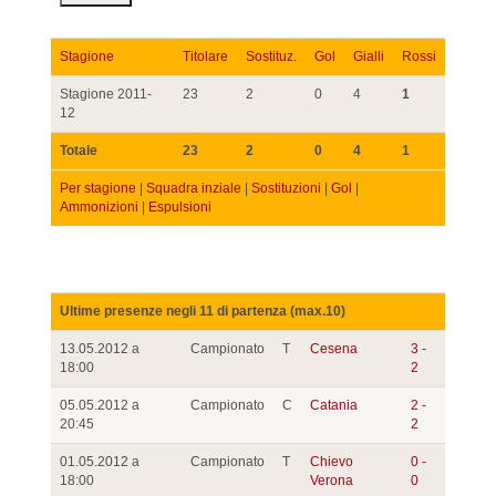
Stagione
Titolare
Sostituz.
Gol
Gialli
Rossi
Stagione 2011-
23
2
0
4
1
12
Totale
23
2
0
4
1
Per stagione
|
Squadra inziale
|
Sostituzioni
|
Gol
|
Ammonizioni
|
Espulsioni
Ultime presenze negli 11 di partenza (max.10)
13.05.2012 a
Campionato
T
Cesena
3 -
18:00
2
05.05.2012 a
Campionato
C
Catania
2 -
20:45
2
01.05.2012 a
Campionato
T
Chievo
0 -
18:00
Verona
0