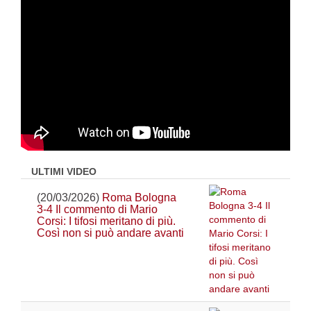
ULTIMI VIDEO
(20/03/2026)
Roma Bologna
3-4 Il commento di Mario
Corsi: I tifosi meritano di più.
Così non si può andare avanti