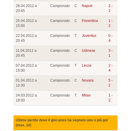
28.04.2012 a
Campionato
C
Napoli
2 -
20:45
2
25.04.2012 a
Campionato
C
Fiorentina
1 -
15:00
2
22.04.2012 a
Campionato
T
Juventus
0 -
20:45
4
11.04.2012 a
Campionato
C
Udinese
3 -
20:45
1
07.04.2012 a
Campionato
T
Lecce
2 -
15:00
4
01.04.2012 a
Campionato
C
Novara
5 -
12:30
2
24.03.2012 a
Campionato
T
Milan
1 -
18:00
2
Ultime partite dove il giocatore ha segnato uno o più gol
(max. 10)