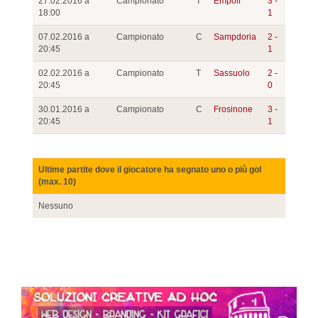
27.02.2016 a
Campionato
T
Empoli
3 -
18:00
1
07.02.2016 a
Campionato
C
Sampdoria
2 -
20:45
1
02.02.2016 a
Campionato
T
Sassuolo
2 -
20:45
0
30.01.2016 a
Campionato
C
Frosinone
3 -
20:45
1
Ultime partite dove il giocatore ha segnato uno o più gol
(max. 10)
Nessuno