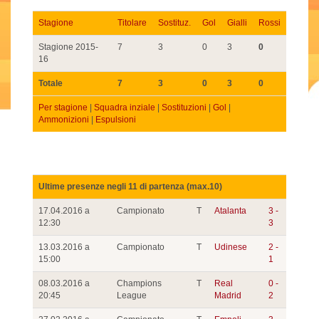
Stagione
Titolare
Sostituz.
Gol
Gialli
Rossi
Stagione 2015-
7
3
0
3
0
16
Totale
7
3
0
3
0
Per stagione
|
Squadra inziale
|
Sostituzioni
|
Gol
|
Ammonizioni
|
Espulsioni
Ultime presenze negli 11 di partenza (max.10)
17.04.2016 a
Campionato
T
Atalanta
3 -
12:30
3
13.03.2016 a
Campionato
T
Udinese
2 -
15:00
1
08.03.2016 a
Champions
T
Real
0 -
20:45
League
Madrid
2