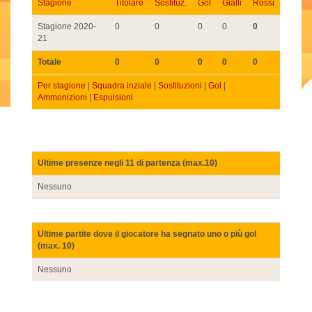
Stagione
Titolare
Sostituz.
Gol
Gialli
Rossi
Stagione 2020-
0
0
0
0
0
21
Totale
0
0
0
0
0
Per stagione
|
Squadra inziale
|
Sostituzioni
|
Gol
|
Ammonizioni
|
Espulsioni
Ultime presenze negli 11 di partenza (max.10)
Nessuno
Ultime partite dove il giocatore ha segnato uno o più gol
(max. 10)
Nessuno