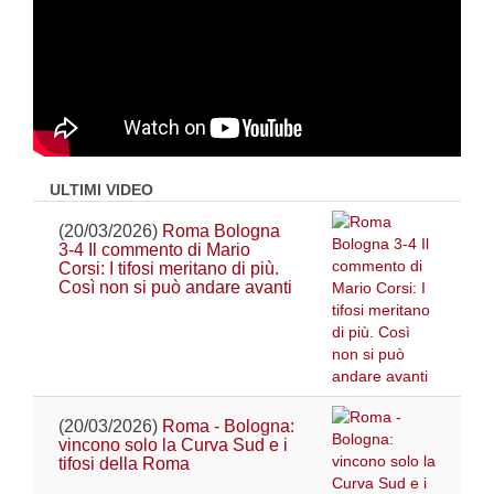
ULTIMI VIDEO
(20/03/2026)
Roma Bologna
3-4 Il commento di Mario
Corsi: I tifosi meritano di più.
Così non si può andare avanti
(20/03/2026)
Roma - Bologna:
vincono solo la Curva Sud e i
tifosi della Roma