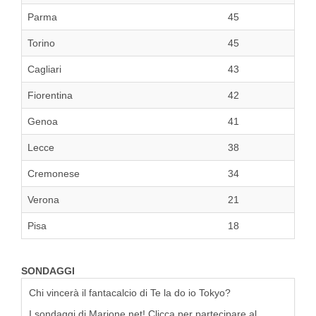
Parma
45
Torino
45
Cagliari
43
Fiorentina
42
Genoa
41
Lecce
38
Cremonese
34
Verona
21
Pisa
18
SONDAGGI
Chi vincerà il fantacalcio di Te la do io Tokyo?
I sondaggi di Marione.net! Clicca per partecipare al