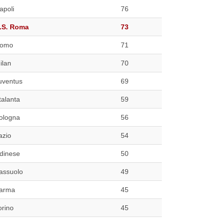
apoli
76
.S. Roma
73
omo
71
ilan
70
uventus
69
talanta
59
ologna
56
azio
54
dinese
50
assuolo
49
arma
45
orino
45