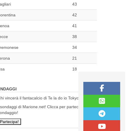
agliari
43
iorentina
42
enoa
41
ecce
38
remonese
34
erona
21
isa
18
NDAGGI
hi vincerà il fantacalcio di Te la do io Tokyo?
 sondaggi di Marione.net! Clicca per partecipare al
ondaggio!