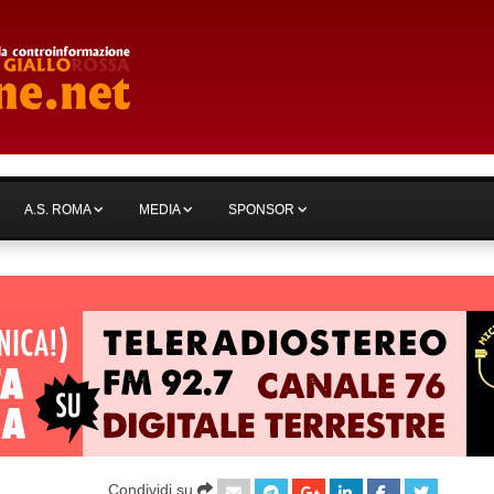
A.S. ROMA
MEDIA
SPONSOR
Condividi su