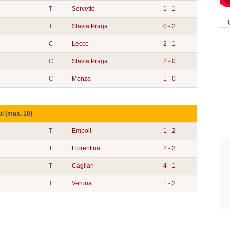
T
Servette
1 - 1
T
Slavia Praga
0 - 2
C
Lecce
2 - 1
C
Slavia Praga
2 - 0
C
Monza
1 - 0
ol (max. 10)
T
Empoli
1 - 2
T
Fiorentina
2 - 2
T
Cagliari
4 - 1
T
Verona
1 - 2