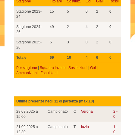
Stagione
Titolare
Sostituz.
Gol
Gialli
Rossi
Stagione 2023-
15
5
0
2
0
24
Stagione 2024-
49
2
4
2
0
25
Stagione 2025-
5
3
0
2
0
26
Totale
69
10
4
6
0
Per stagione
|
Squadra inziale
|
Sostituzioni
|
Gol
|
Ammonizioni
|
Espulsioni
Ultime presenze negli 11 di partenza (max.10)
28.09.2025 a
Campionato
C
Verona
2 -
15:00
0
21.09.2025 a
Campionato
T
lazio
1 -
12:30
0