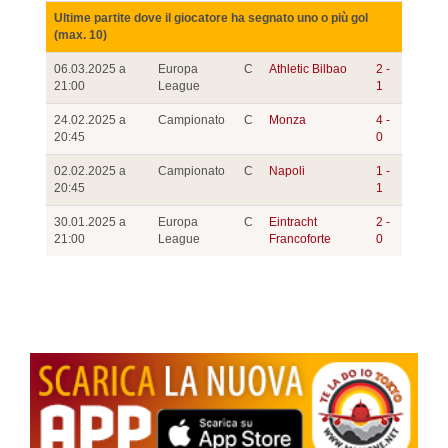
Ultime partite dove il giocatore ha segnato uno o più gol
(max. 10)
06.03.2025 a
Europa
C
Athletic Bilbao
2 -
21:00
League
1
24.02.2025 a
Campionato
C
Monza
4 -
20:45
0
02.02.2025 a
Campionato
C
Napoli
1 -
20:45
1
30.01.2025 a
Europa
C
Eintracht
2 -
21:00
League
Francoforte
0