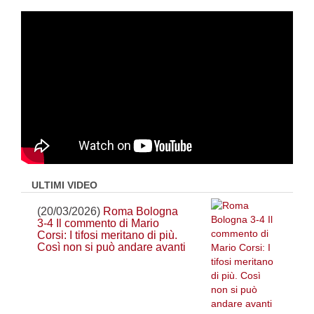
ULTIMI VIDEO
(20/03/2026)
Roma Bologna
3-4 Il commento di Mario
Corsi: I tifosi meritano di più.
Così non si può andare avanti