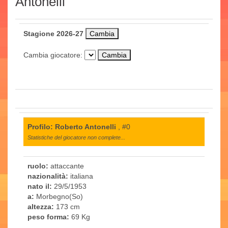
Antonelli
Stagione 2026-27
Cambia giocatore:
Profilo: Roberto Antonelli
, #0
Statistiche del giocatore non complete...
ruolo:
attaccante
nazionalità:
italiana
nato il:
29/5/1953
a:
Morbegno(So)
altezza:
173 cm
peso forma:
69 Kg